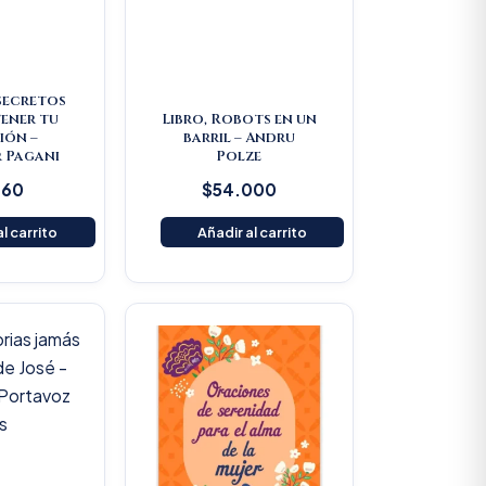
 secretos
ener tu
Libro, Robots en un
ión –
barril – Andru
 Pagani
Polze
160
$
54.000
l carrito
Añadir al carrito