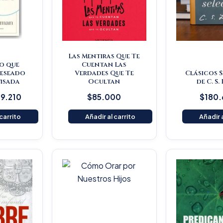
Las Mentiras Que Te
o que
Cuentan Las
deseado
Verdades Que Te
Clásicos 
visada
Ocultan
de C. S.
9.210
$
85.000
$
180
 carrito
Añadir al carrito
Añadir a
O
p
w
$