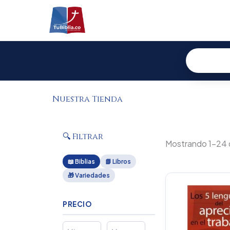
Ir
al
contenido
Nuestra Tienda
🔍 Filtrar
Mostrando 1–24 
📖 Biblias
📗 Libros
🎁 Variedades
PRECIO