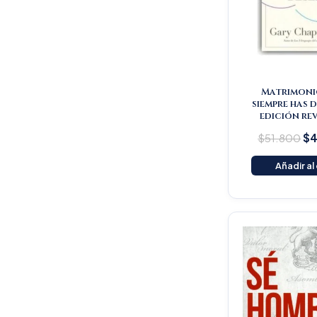
Matrimoni
siempre has 
edición re
$
51.800
$
4
Añadir al