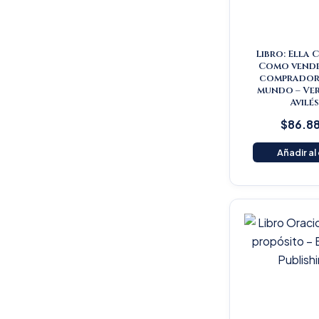
Libro: Ella 
Como vende
comprador 
mundo – Ve
Avilé
$
86.8
Añadir al