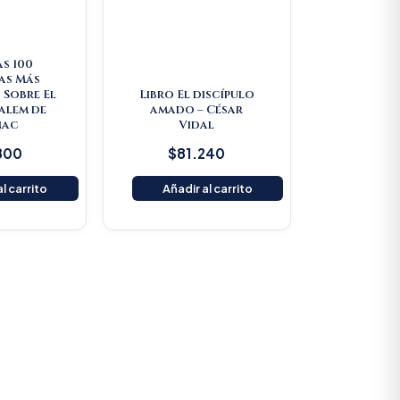
as 100
as Más
 Sobre El
Libro El discípulo
Salem de
amado – César
nac
Vidal
800
$
81.240
l carrito
Añadir al carrito