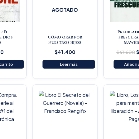
AGOTADO
: El
Predican
e Dios
Cómo orar por
frescura
ó
nuestros hijos
Mawhi
20
$
41.400
$
61.600
 carrito
Leer más
Añadir a