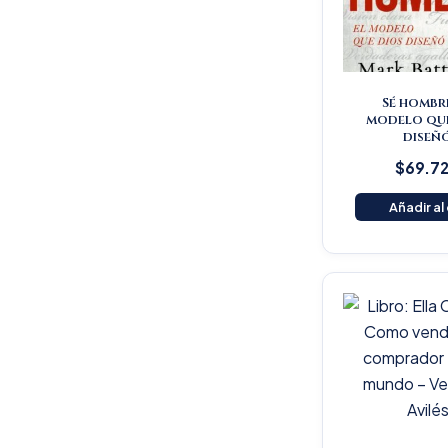
Sé hombre
modelo qu
diseñ
$
69.7
Añadir al