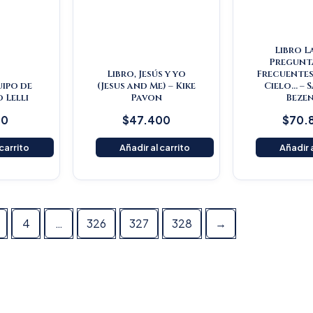
Libro L
Pregunt
Libro, Jesús y yo
Frecuentes
uipo de
(Jesus and Me) – Kike
Cielo… – 
o Lelli
Pavon
Beze
00
$
47.400
$
70.
 carrito
Añadir al carrito
Añadir a
4
…
326
327
328
→