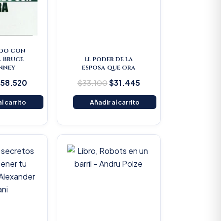
do con
. Bruce
El poder de la
nney
esposa que ora
$
58.520
$
33.100
$
31.445
l carrito
Añadir al carrito