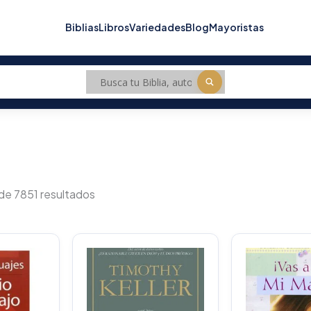
Biblias
Libros
Variedades
Blog
Mayoristas
Sorted
by
de 7851 resultados
popularity
O
p
w
$