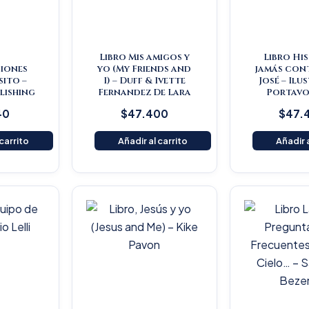
Libro Mis amigos y
Libro Hi
iones
yo (My Friends and
jamás con
ito –
I) – Duff & Ivette
José – Ilu
lishing
Fernandez De Lara
Portavo
40
$
47.400
$
47.
 carrito
Añadir al carrito
Añadir a