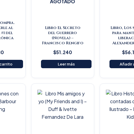
AGOTADO
Compra.
rle al
Libro El Secreto
Libro, Los
#1 del
del Guerrero
para mant
rónica
(Novela) –
liberac
s
Francisco Rengifo
Alexander
80
$
51.240
$
56.
 carrito
Leer más
Añadir a