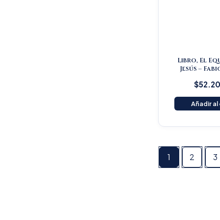
Libro, El Eq
Jesús – Fabi
$
52.2
Añadir al
1
2
3