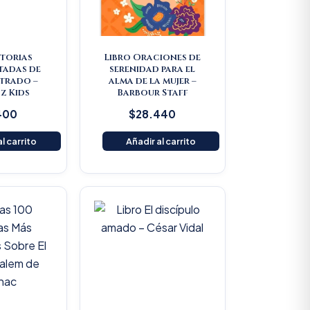
storias
Libro Oraciones de
tadas de
serenidad para el
strado –
alma de la mujer –
z Kids
Barbour Staff
400
$
28.440
l carrito
Añadir al carrito