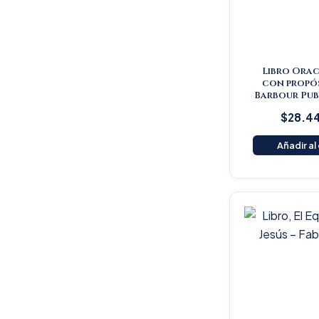
Libro Orac
con propós
Barbour Pub
$
28.4
Añadir al