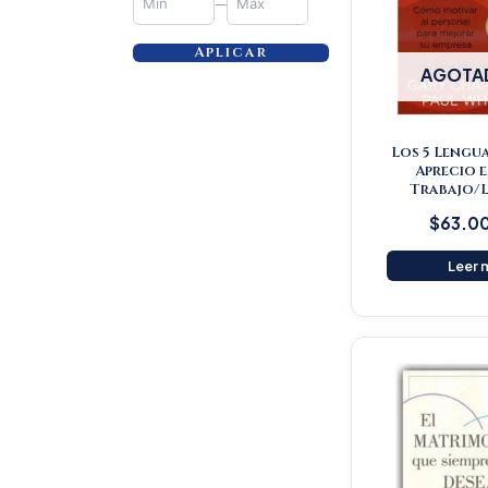
—
Aplicar
AGOTA
Los 5 Lengua
Aprecio e
Trabajo/L
$
63.0
Leer 
Or
pr
wa
$5