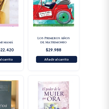
Los Primeros Años
 mi mamá
de Matrimonio
$
22.420
$
29.988
l carrito
Añadir al carrito
Original
Current
price
price
was:
is:
$80.500.
$76.475.