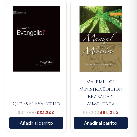
Original
Current
Original
Current
price
price
price
price
was:
is:
was:
is:
$34.000.
$32.300.
$57.200.
$54.340
Manual Del
Ministro/Edicion
Revisada Y
Que Es El Evangelio
Aumentada
$
34.000
$
32.300
$
57.200
$
54.340
Añadir al carrito
Añadir al carrito