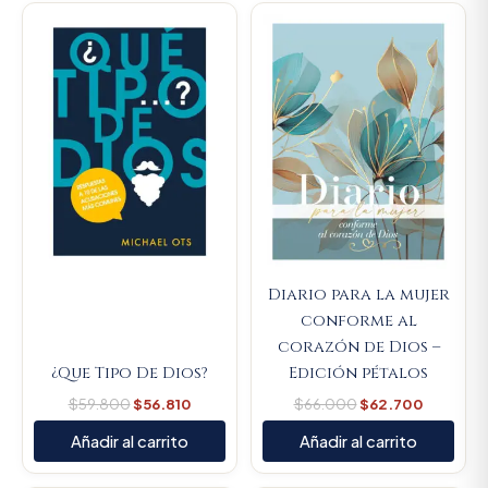
Original
Current
Original
Current
price
price
price
price
was:
is:
was:
is:
$59.800.
$56.810.
$66.000.
$62.700
Diario para la mujer
conforme al
corazón de Dios –
¿Que Tipo De Dios?
Edición pétalos
$
59.800
$
56.810
$
66.000
$
62.700
Añadir al carrito
Añadir al carrito