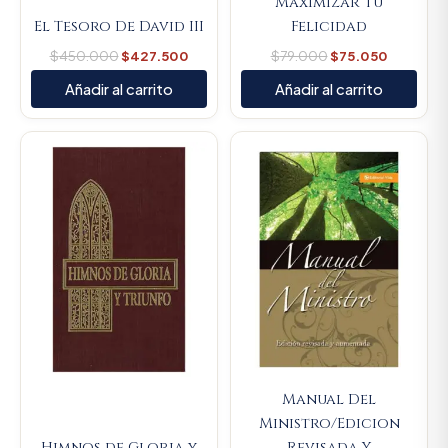
Maximizar tu
El Tesoro De David III
Felicidad
$
450.000
$
427.500
$
79.000
$
75.050
Añadir al carrito
Añadir al carrito
Original
Current
Original
Current
price
price
price
price
was:
is:
was:
is:
$44.000.
$41.800.
$57.200.
$54.340
Manual Del
Ministro/Edicion
Himnos de Gloria y
Revisada Y