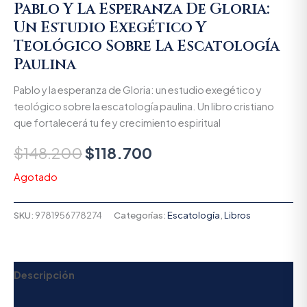
Pablo Y La Esperanza De Gloria:
Un Estudio Exegético Y
Teológico Sobre La Escatología
Paulina
Pablo y la esperanza de Gloria: un estudio exegético y
teológico sobre la escatología paulina. Un libro cristiano
que fortalecerá tu fe y crecimiento espiritual
$
148.200
$
118.700
Agotado
SKU:
9781956778274
Categorías:
Escatología
,
Libros
Descripción
Valoraciones (0)