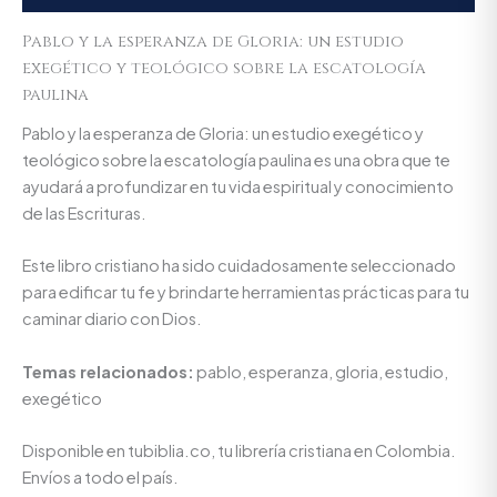
Pablo y la esperanza de Gloria: un estudio
exegético y teológico sobre la escatología
paulina
Pablo y la esperanza de Gloria: un estudio exegético y
teológico sobre la escatología paulina es una obra que te
ayudará a profundizar en tu vida espiritual y conocimiento
de las Escrituras.
Este libro cristiano ha sido cuidadosamente seleccionado
para edificar tu fe y brindarte herramientas prácticas para tu
caminar diario con Dios.
Temas relacionados:
pablo, esperanza, gloria, estudio,
exegético
Disponible en tubiblia.co, tu librería cristiana en Colombia.
Envíos a todo el país.