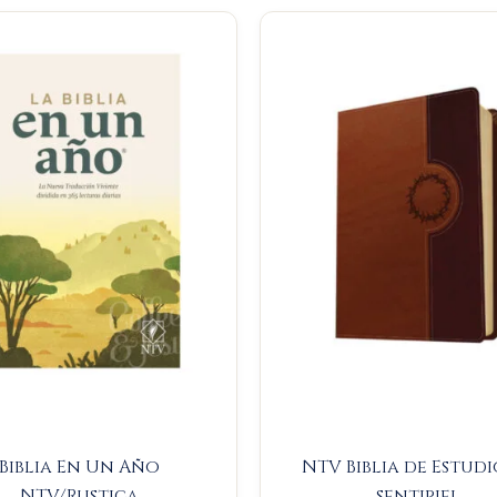
Original
Current
price
price
was:
is:
$88.000.
$83.600.
Biblia En Un Año
NTV Biblia de Estudi
NTV/Rustica
sentipiel