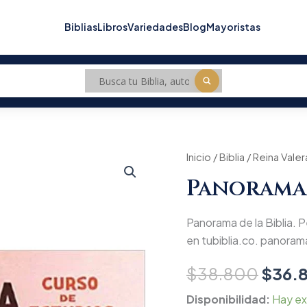
Biblias
Libros
Variedades
Blog
Mayoristas
Panorama
Inicio
/
Biblia
/
Reina Valer
Origi
de
Panorama 
la
price
Biblia
cantidad
was:
Panorama de la Biblia. P
$38.
en tubiblia.co. panoram
$
38.800
$
36.
Disponibilidad:
Hay ex