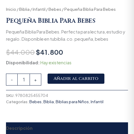
Inicio
/
Biblia
/
Infantil
/
Bebes
/ Pequeña Biblia Para Bebes
Pequeña Biblia Para Bebes
Pequeña Biblia Para Bebes. Perfecta para lectura, estudio y
regalo. Disponible en tubiblia.co. pequeña, bebes
$
44.000
$
41.800
Disponibilidad:
Hay existencias
Alternative:
Añadir al carrito
-
+
SKU:
9780825455704
Categorías:
Bebes
,
Biblia
,
Biblias para Niños
,
Infantil
Descripción