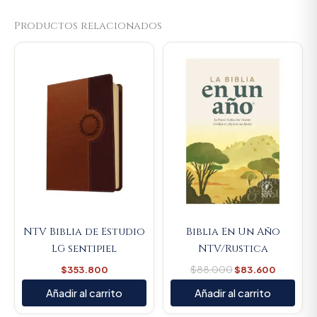
Productos relacionados
Original
Current
price
price
was:
is:
$88.000.
$83.600
NTV Biblia de Estudio
Biblia En Un Año
LG sentipiel
NTV/Rustica
$
353.800
$
88.000
$
83.600
Añadir al carrito
Añadir al carrito