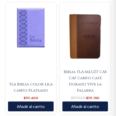
Original
Current
price
price
was:
is:
$117.000.
$111.150.
Biblia TLA 66LGZT CAS
CAF Canto Café
TLA Biblia color Lila
Dorado Vive la
canto Plateado
Palabra
$
111.600
$
117.000
$
111.150
Añadir al carrito
Añadir al carrito