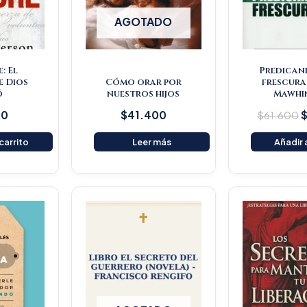
AGOTADO
: El
Predican
e Dios
Cómo orar por
frescura
ó
nuestros hijos
Mawhi
20
$
41.400
$
61.600
 carrito
Leer más
Añadir a