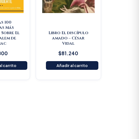
as 100
as Más
 Sobre El
Libro El discípulo
Salem de
amado – César
nac
Vidal
800
$
81.240
l carrito
Añadir al carrito