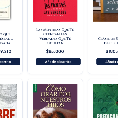
Las Mentiras Que Te
o que
Cuentan Las
deseado
Verdades Que Te
Clásicos 
visada
Ocultan
de C. S.
9.210
$
85.000
$
180
 carrito
Añadir al carrito
Añadir a
O
p
w
$