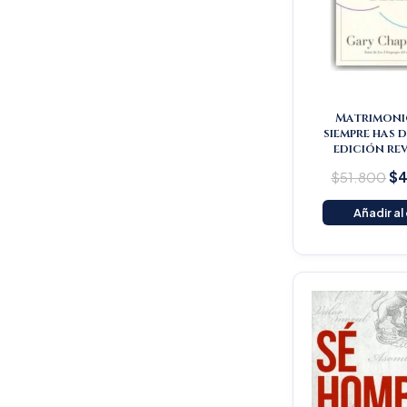
Matrimoni
siempre has 
edición re
$
51.800
$
4
Añadir al