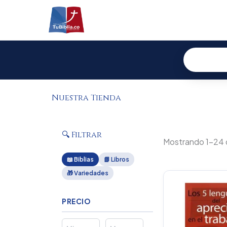
Ir
al
contenido
Nuestra Tienda
🔍 Filtrar
Mostrando 1–24 
📖 Biblias
📗 Libros
🎁 Variedades
PRECIO