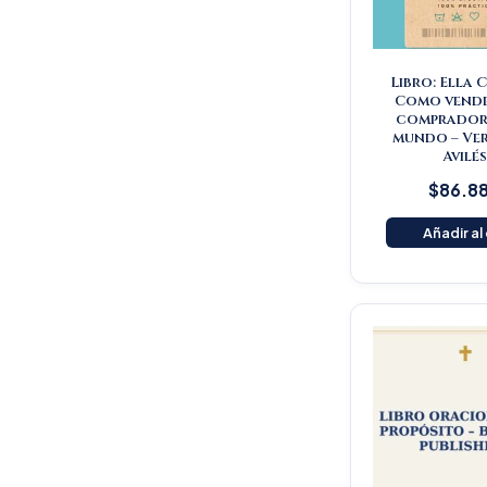
Libro: Ella 
Como vende
comprador 
mundo – Ve
Avilé
$
86.8
Añadir al