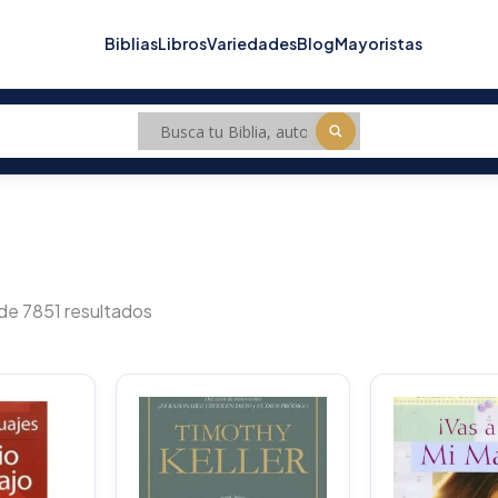
Biblias
Libros
Variedades
Blog
Mayoristas
Sorted
by
de 7851 resultados
popularity
O
p
w
$