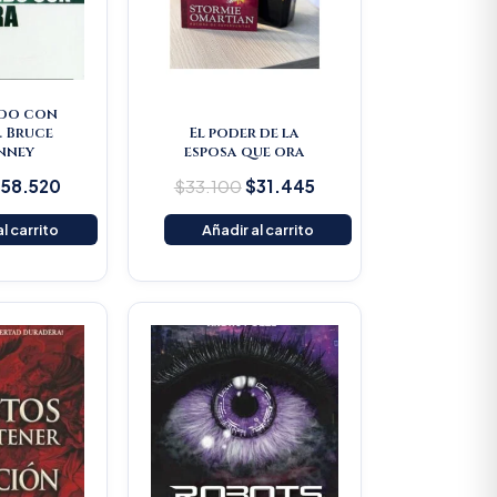
do con
. Bruce
El poder de la
nney
esposa que ora
$
58.520
$
33.100
$
31.445
l carrito
Añadir al carrito