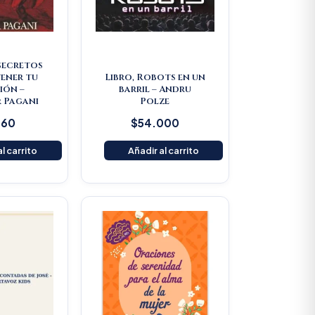
 secretos
ener tu
Libro, Robots en un
ión –
barril – Andru
 Pagani
Polze
160
$
54.000
l carrito
Añadir al carrito