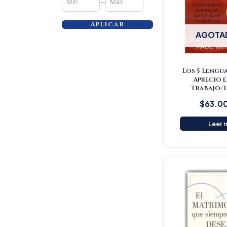
—
Aplicar
AGOTA
Los 5 Lengua
Aprecio e
Trabajo/L
$
63.0
Leer 
Or
pr
wa
$5