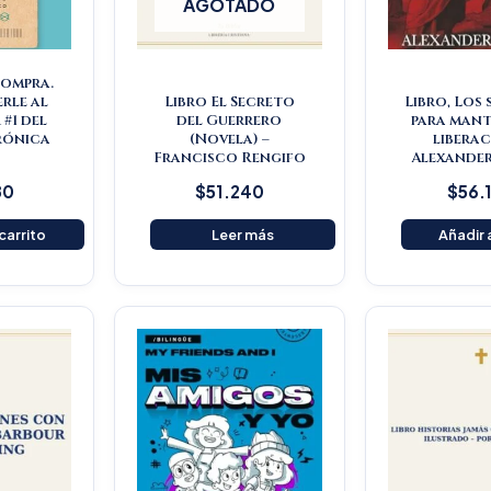
AGOTADO
Compra.
rle al
Libro El Secreto
Libro, Los
#1 del
del Guerrero
para mant
rónica
(Novela) –
liberac
s
Francisco Rengifo
Alexander
80
$
51.240
$
56.
 carrito
Leer más
Añadir a