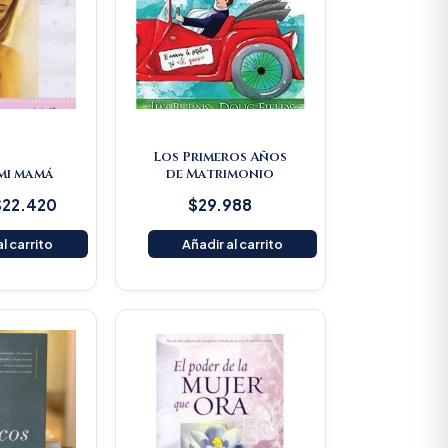
Los Primeros Años
 mi mamá
de Matrimonio
$
22.420
$
29.988
l carrito
Añadir al carrito
Original
Current
price
price
was:
is:
$80.500.
$76.475.