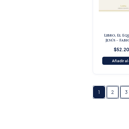
Libro, El Eq
Jesús – Fabi
$
52.2
Añadir al
1
2
3