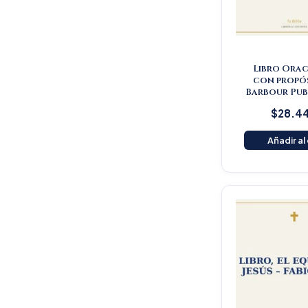
Libro Orac
con propós
Barbour Pub
$
28.4
Añadir al