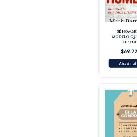
Sé hombre
modelo qu
diseñ
$
69.7
Añadir al