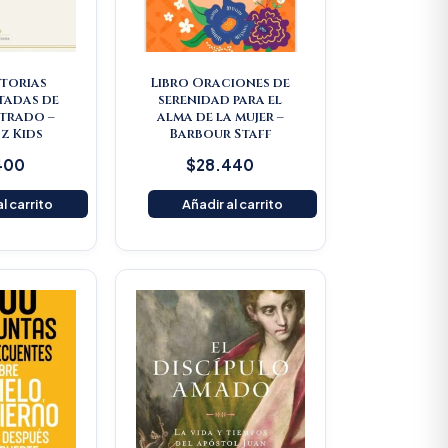
storias
Libro Oraciones de
tadas de
serenidad para el
strado –
alma de la mujer –
z Kids
Barbour Staff
400
$
28.440
l carrito
Añadir al carrito