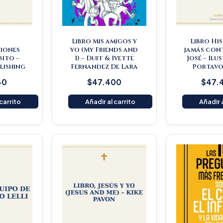
Libro Mis amigos y
Libro Hi
iones
yo (My Friends and
jamás con
ito –
I) – Duff & Ivette
José – Ilu
lishing
Fernandez De Lara
Portavo
40
$
47.400
$
47.
 carrito
Añadir al carrito
Añadir a