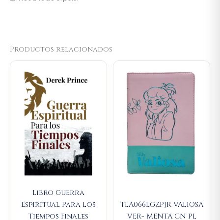
Productos relacionados
Original
Current
Original
Current
price
price
price
price
was:
is:
was:
is:
$45.000.
$42.750.
$107.000.
$101.650
Libro Guerra
Espiritual Para Los
TLA066LGZPJR VALIOSA
Tiempos Finales
VER- MENTA CN PL