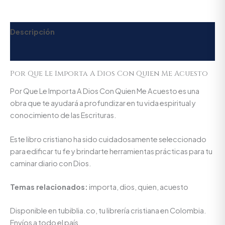
Descripción
Valoraciones (0)
Por Que Le Importa A Dios Con Quien Me Acuesto
Por Que Le Importa A Dios Con Quien Me Acuesto es una
obra que te ayudará a profundizar en tu vida espiritual y
conocimiento de las Escrituras.
Este libro cristiano ha sido cuidadosamente seleccionado
para edificar tu fe y brindarte herramientas prácticas para tu
caminar diario con Dios.
Temas relacionados:
importa, dios, quien, acuesto
Disponible en tubiblia.co, tu librería cristiana en Colombia.
Envíos a todo el país.