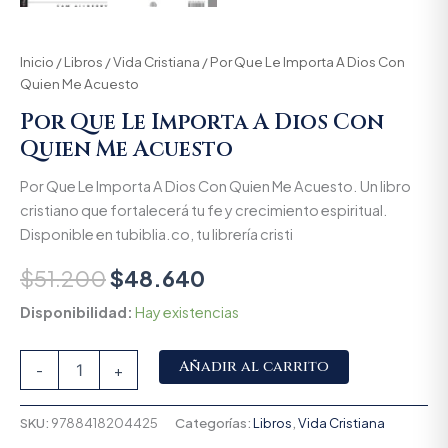
Inicio
/
Libros
/
Vida Cristiana
/ Por Que Le Importa A Dios Con
Quien Me Acuesto
Por Que Le Importa A Dios Con
Quien Me Acuesto
Por Que Le Importa A Dios Con Quien Me Acuesto. Un libro
cristiano que fortalecerá tu fe y crecimiento espiritual.
Disponible en tubiblia.co, tu librería cristi
$
51.200
$
48.640
Disponibilidad:
Hay existencias
Alternative:
Añadir al carrito
-
+
SKU:
9788418204425
Categorías:
Libros
,
Vida Cristiana