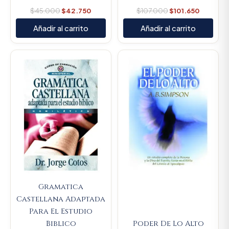
$
45.000
$
42.750
$
107.000
$
101.650
Añadir al carrito
Añadir al carrito
Original
Current
price
price
was:
is:
$164.900.
$156.655
Gramatica
Castellana Adaptada
Para El Estudio
Biblico
Poder De Lo Alto