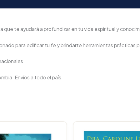
 que te ayudará a profundizar en tu vida espiritual y conocimi
nado para edificar tu fe y brindarte herramientas prácticas pa
rnacionales
lombia. Envíos a todo el país.
Original
Current
Original
price
price
price
p
was:
is:
was:
i