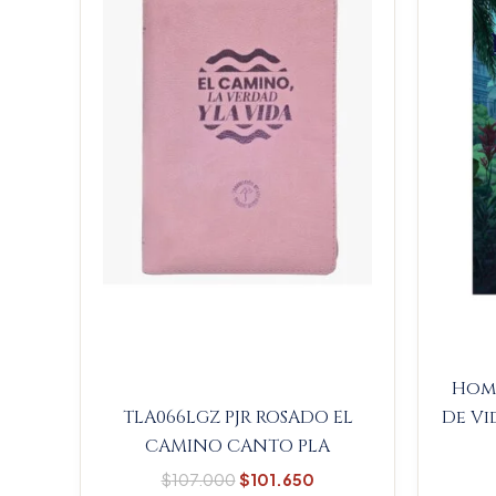
$107.000.
$101.650.
Homb
TLA066LGZ PJR ROSADO EL
De Vi
CAMINO CANTO PLA
$
107.000
$
101.650