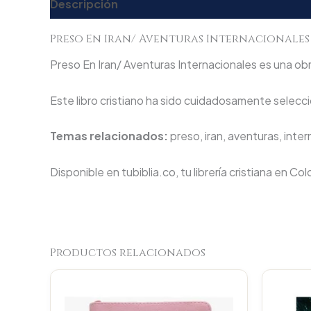
Descripción
Valoraciones (0)
Preso En Iran/ Aventuras Internacionales
Preso En Iran/ Aventuras Internacionales es una obra
Este libro cristiano ha sido cuidadosamente seleccio
Temas relacionados:
preso, iran, aventuras, inte
Disponible en tubiblia.co, tu librería cristiana en Co
Productos relacionados
Original
Current
price
price
was:
is: