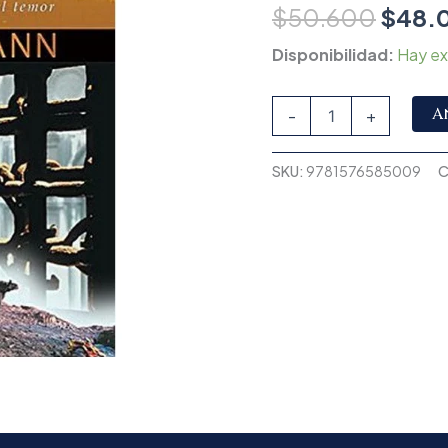
$
50.600
$
48.
Disponibilidad:
Hay ex
A
-
+
SKU:
9781576585009
C