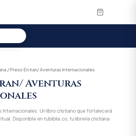
iana
al
/ Preso En Iran/ Aventuras Internacionales
Current
Iran/ Aventuras
price
ionales
is:
600.
$48.070.
 Internacionales. Un libro cristiano que fortalecerá
tual. Disponible en tubiblia.co, tu librería cristiana