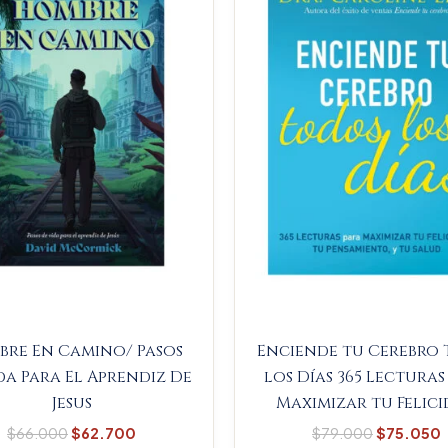
$66.000.
$62.700.
$79.000.
re En Camino/ Pasos
Enciende tu Cerebro
da Para El Aprendiz De
los Días 365 Lecturas
Jesus
Maximizar tu Felic
$
66.000
$
62.700
$
79.000
$
75.050