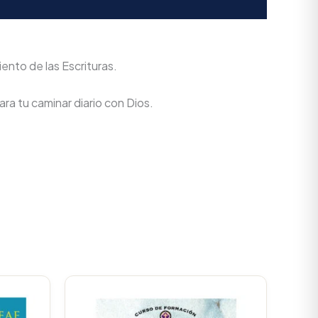
ento de las Escrituras.
ra tu caminar diario con Dios.
Current
rice
s: