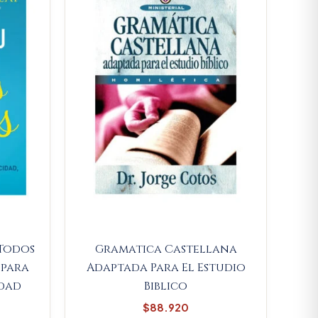
$75.050.
 Todos
Gramatica Castellana
 para
Adaptada Para El Estudio
idad
Biblico
$
88.920