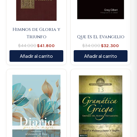
Himnos de Gloria y
Triunfo
Que Es El Evangelio
$
44.000
$
41.800
$
34.000
$
32.300
Añadir al carrito
Añadir al carrito
Original
Current
Original
Current
price
price
price
price
was:
is:
was:
is:
$66.000.
$62.700.
$154.400.
$146.68