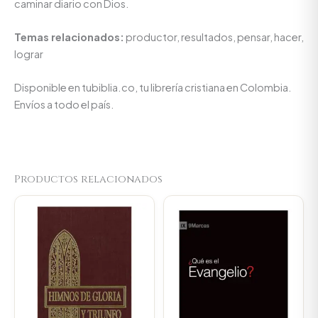
caminar diario con Dios.
Temas relacionados:
productor, resultados, pensar, hacer,
lograr
Disponible en tubiblia.co, tu librería cristiana en Colombia.
Envíos a todo el país.
Productos relacionados
Original
Current
Original
Current
price
price
price
price
was:
is:
was:
is:
$44.000.
$41.800.
$34.000.
$32.300