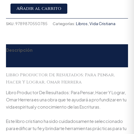
Alternative:
Añadir al carrito
SKU:
9789870550785
Categorías:
Libros
,
Vida Cristiana
Descripción
Valoraciones (0)
Libro Productor De Resultados: Para Pensar,
Hacer Y Lograr, Omar Herrera
Libro Productor De Resultados: Para Pensar, Hacer Y Lograr,
Omar Herrera es una obra que te ayudará a profundizar en tu
vida espiritual y conocimiento de las Escrituras.
Este libro cristiano ha sido cuidadosamente seleccionado
para edificar tu fe y brindarte herramientas prácticas para tu