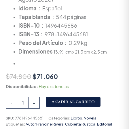
Idioma ‏ :
‎
Español
Tapa blanda ‏ : ‎
544 páginas
ISBN-10 ‏ :
‎
1496445686
ISBN-13 ‏ : ‎
978-1496445681
Peso del Artículo ‏ :
‎ 0.29 kg
Dimensiones ‏ :
13.9 cm x 21.3 cm x 2.5 cm
$
74.800
$
71.060
Disponibilidad:
Hay existencias
Alternative:
Añadir al carrito
-
+
SKU:
9781496445681
Categorías:
Libros
,
Novela
Etiquetas:
Autor Francine Rivers
,
Cubierta Rustica
,
Editorial