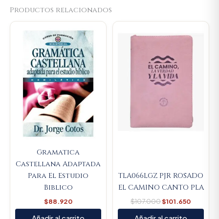
Productos relacionados
Original
Current
price
price
was:
is:
$107.000.
$101.650
Gramatica
Castellana Adaptada
Para El Estudio
TLA066LGZ PJR ROSADO
Biblico
EL CAMINO CANTO PLA
$
88.920
$
107.000
$
101.650
Añadir al carrito
Añadir al carrito