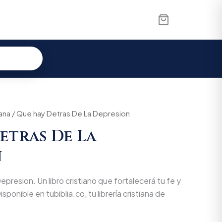
iana
nal
/ Que hay Detras De La Depresion
Current
etras De La
price
n
is:
000.
$26.600.
resion. Un libro cristiano que fortalecerá tu fe y
isponible en tubiblia.co, tu librería cristiana de