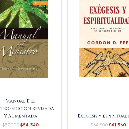
$57.200.
$54.340.
$64.800
$
Manual Del
stro/Edicion Revisada
Y Aumentada
Exégesis y espiritua
$
57.200
$
54.340
$
64.800
$
61.560