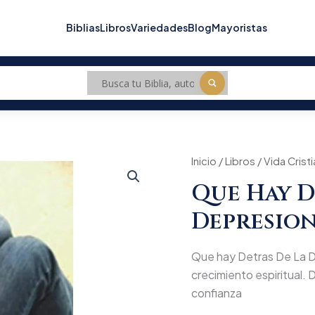
Biblias
Libros
Variedades
Blog
Mayoristas
Que
Inicio
/
Libros
/
Vida Crist
Origi
hay
Que Hay D
Detras
price
De
Depresio
La
was:
Depresion
cantidad
$28.
Que hay Detras De La Dep
crecimiento espiritual. D
confianza