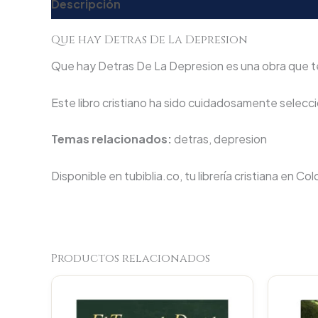
Descripción
Valoraciones (0)
Que hay Detras De La Depresion
Que hay Detras De La Depresion es una obra que te a
Este libro cristiano ha sido cuidadosamente seleccio
Temas relacionados:
detras, depresion
Disponible en tubiblia.co, tu librería cristiana en Co
Productos relacionados
Original
Current
price
price
was:
is: