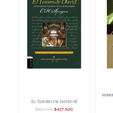
$450.000.
$427.500.
Mini
El Tesoro De David III
$
450.000
$
427.500