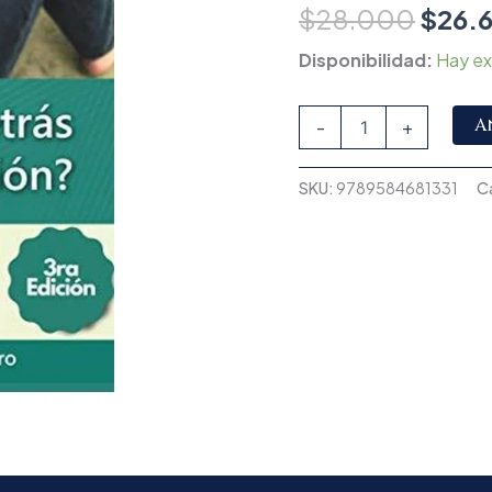
$
28.000
$
26.
Disponibilidad:
Hay ex
A
-
+
SKU:
9789584681331
C