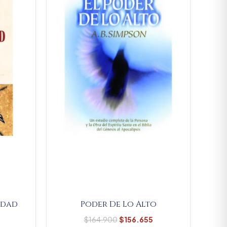
.
61.560.
$164.900.
$156.655.
lidad
Poder De Lo Alto
$
164.900
$
156.655