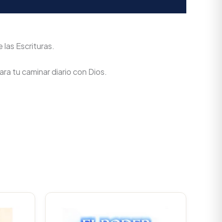
las Escrituras.
ra tu caminar diario con Dios.
urrent
Original
Current
rice
price
price
s:
was:
is: