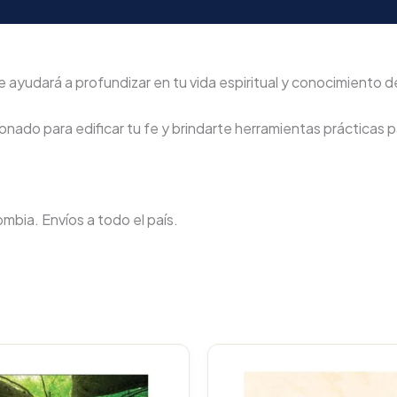
yudará a profundizar en tu vida espiritual y conocimiento de 
nado para edificar tu fe y brindarte herramientas prácticas pa
lombia. Envíos a todo el país.
Original
Current
Original
C
price
price
price
p
was:
is:
was:
i