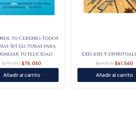
nde tu Cerebro Todos
Días 365 Lecturas para
imizar tu Felicidad
Exégesis y espiritua
$
79.000
$
75.050
$
64.800
$
61.560
Añadir al carrito
Añadir al carrito