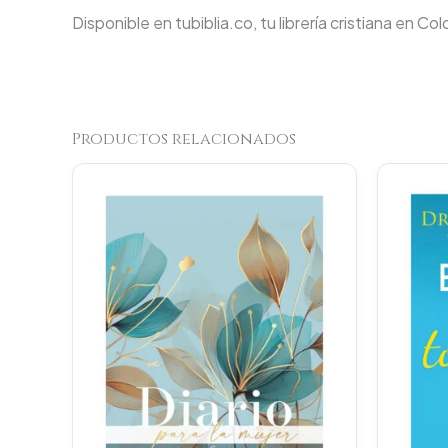
Disponible en tubiblia.co, tu librería cristiana en Co
Productos relacionados
Original
Current
price
price
was:
is:
$66.000.
$62.700.