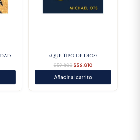
lidad
¿Que Tipo De Dios?
$
59.800
$
56.810
Añadir al carrito