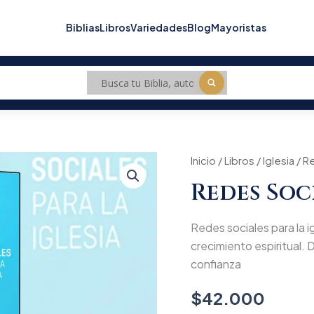
Biblias
Libros
Variedades
Blog
Mayoristas
Redes
Inicio
/
Libros
/
Iglesia
/ Re
sociales
Redes Soci
para
la
iglesia
Redes sociales para la ig
cantidad
crecimiento espiritual. D
confianza
$
42.000