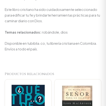
Este libro cristiano ha sido cuidadosamente seleccionado
para edificar tu fe y brindarte herramientas prácticas para tu
caminar diario con Dios.
Temas relacionados:
robándole, dios
Disponible en tubiblia.co, tu librería cristiana en Colombia.
Envíos a todo el país.
Productos relacionados
Original
Current
Original
Current
price
price
price
price
was:
is:
was:
is:
$59.800.
$56.810.
$66.700.
$63.365.