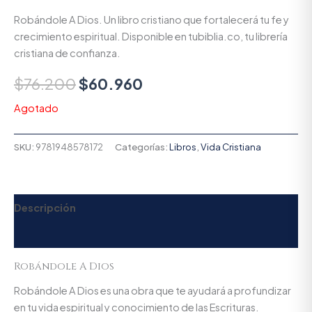
Robándole A Dios. Un libro cristiano que fortalecerá tu fe y
crecimiento espiritual. Disponible en tubiblia.co, tu librería
cristiana de confianza.
$
76.200
$
60.960
Agotado
SKU:
9781948578172
Categorías:
Libros
,
Vida Cristiana
Descripción
Valoraciones (0)
Robándole A Dios
Robándole A Dios es una obra que te ayudará a profundizar
en tu vida espiritual y conocimiento de las Escrituras.