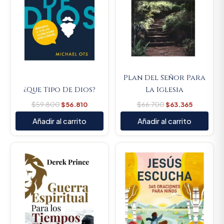
Plan Del Señor Para
¿Que Tipo De Dios?
La Iglesia
$
59.800
$
56.810
$
66.700
$
63.365
Añadir al carrito
Añadir al carrito
Original
Current
Original
Current
price
price
price
price
was:
is:
was:
is:
$45.000.
$42.750.
$80.100.
$76.095.