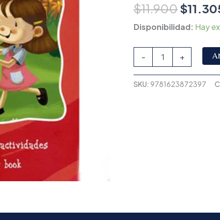
$
11.900
$
11.30
Disponibilidad:
Hay ex
A
-
+
SKU:
9781623872397
C