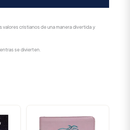
s valores cristianos de una manera divertida y
entras se divierten.
Current
Original
Current
rice
price
price
s:
was:
is:
.
$66.880.
$107.000.
$101.650.