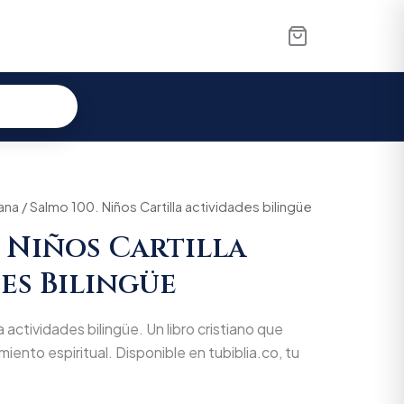
l
iana
Current
/ Salmo 100. Niños Cartilla actividades bilingüe
. Niños Cartilla
price
es Bilingüe
is:
0.
$11.305.
 actividades bilingüe. Un libro cristiano que
miento espiritual. Disponible en tubiblia.co, tu