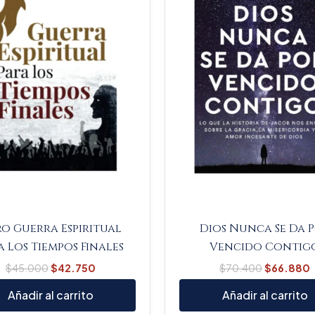
ro Guerra Espiritual
Dios Nunca Se Da 
a Los Tiempos Finales
Vencido Contig
$
45.000
$
42.750
$
70.400
$
66.880
Añadir al carrito
Añadir al carrito