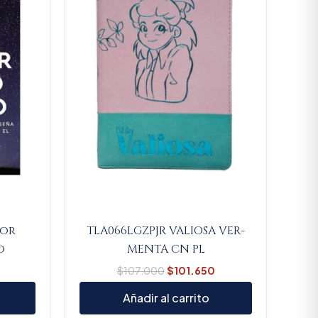
Por
TLA066LGZPJR VALIOSA VER-
o
MENTA CN PL
$
107.000
$
101.650
Añadir al carrito