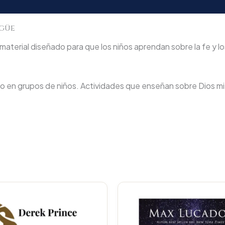
ngüe
 material diseñado para que los niños aprendan sobre la fe y lo
 o en grupos de niños. Actividades que enseñan sobre Dios mi
Original
Current
Original
price
price
price
p
was:
is:
was:
i
$45.000.
$42.750.
$70.400