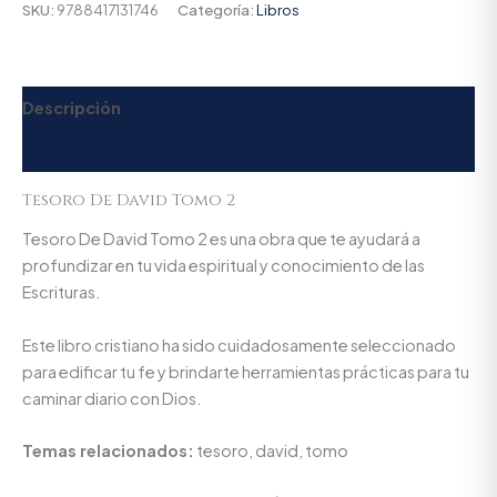
SKU:
9788417131746
Categoría:
Libros
Descripción
Valoraciones (0)
Tesoro De David Tomo 2
Tesoro De David Tomo 2 es una obra que te ayudará a
profundizar en tu vida espiritual y conocimiento de las
Escrituras.
Este libro cristiano ha sido cuidadosamente seleccionado
para edificar tu fe y brindarte herramientas prácticas para tu
caminar diario con Dios.
Temas relacionados:
tesoro, david, tomo