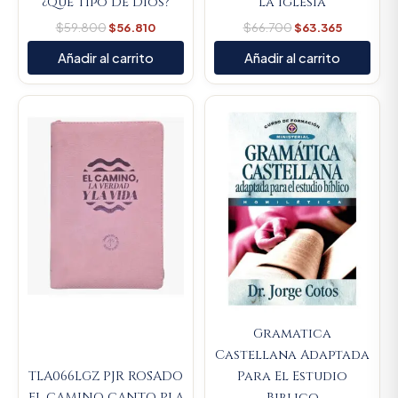
¿Que Tipo De Dios?
La Iglesia
$
59.800
$
56.810
$
66.700
$
63.365
Añadir al carrito
Añadir al carrito
Original
Current
price
price
was:
is:
$107.000.
$101.650.
Gramatica
Castellana Adaptada
TLA066LGZ PJR ROSADO
Para El Estudio
EL CAMINO CANTO PLA
Biblico