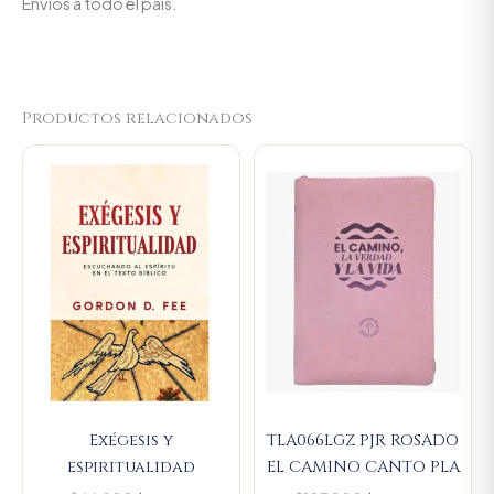
Envíos a todo el país.
Productos relacionados
Original
Current
Original
Current
price
price
price
price
was:
is:
was:
is:
$64.800.
$61.560.
$107.000.
$101.650
Exégesis y
TLA066LGZ PJR ROSADO
espiritualidad
EL CAMINO CANTO PLA