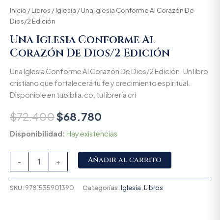
Inicio
/
Libros
/
Iglesia
/ Una Iglesia Conforme Al Corazón De
Dios/2 Edición
Una Iglesia Conforme Al
Corazón De Dios/2 Edición
Una Iglesia Conforme Al Corazón De Dios/2 Edición. Un libro
cristiano que fortalecerá tu fe y crecimiento espiritual.
Disponible en tubiblia.co, tu librería cri
$
72.400
$
68.780
Disponibilidad:
Hay existencias
Alternative:
Añadir al carrito
-
+
SKU:
9781535901390
Categorías:
Iglesia
,
Libros