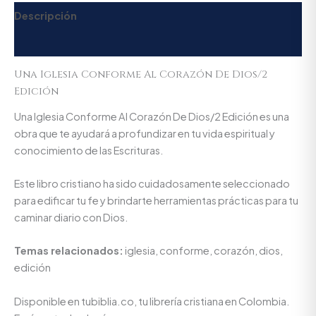
Descripción
Valoraciones (0)
Una Iglesia Conforme Al Corazón De Dios/2
Edición
Una Iglesia Conforme Al Corazón De Dios/2 Edición es una
obra que te ayudará a profundizar en tu vida espiritual y
conocimiento de las Escrituras.
Este libro cristiano ha sido cuidadosamente seleccionado
para edificar tu fe y brindarte herramientas prácticas para tu
caminar diario con Dios.
Temas relacionados:
iglesia, conforme, corazón, dios,
edición
Disponible en tubiblia.co, tu librería cristiana en Colombia.