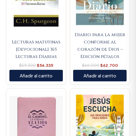
Diario para la mujer
Lecturas matutinas
conforme al
[Devocional] 365
corazón de Dios –
Lecturas Diarias
Edición pétalos
$
59.300
$
56.335
$
66.000
$
62.700
Añadir al carrito
Añadir al carrito
Original
Current
Original
Current
price
price
price
price
was:
is:
was:
is:
$107.000.
$101.650.
$80.100.
$76.095.