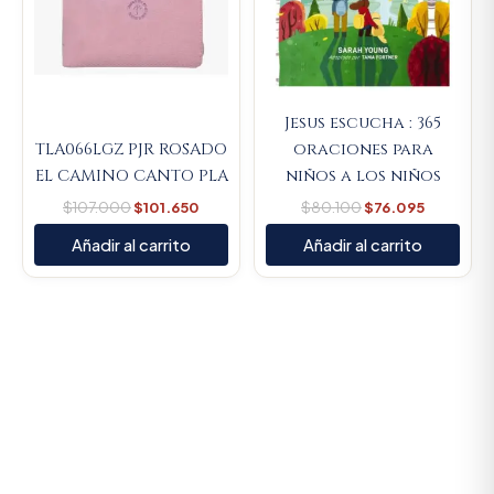
Jesus escucha : 365
TLA066LGZ PJR ROSADO
oraciones para
EL CAMINO CANTO PLA
niños a los niños
$
107.000
$
101.650
$
80.100
$
76.095
Añadir al carrito
Añadir al carrito