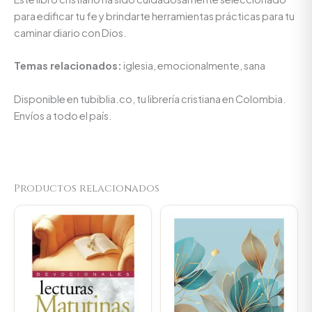
para edificar tu fe y brindarte herramientas prácticas para tu
caminar diario con Dios.
Temas relacionados:
iglesia, emocionalmente, sana
Disponible en tubiblia.co, tu librería cristiana en Colombia.
Envíos a todo el país.
Productos relacionados
Original
Current
Original
Current
price
price
price
price
was:
is:
was:
is:
$59.300.
$56.335.
$66.000.
$62.700