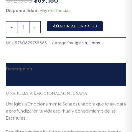
$
72.800
$
69.160
Disponibilidad:
Hay existencias
Alternative:
Añadir al carrito
-
+
SKU:
9780829738865
Categorías:
Iglesia
,
Libros
Descripción
Valoraciones (0)
Una Iglesia Emocionalmente Sana
Una Iglesia Emocionalmente Sana es una obra que te ayudará
a profundizar en tu vida espiritual y conocimiento de las
Escrituras.
Este libro cristiano ha sido cuidadosamente seleccionado