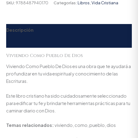
SKU:
9788487940170
Categorías:
Libros
,
Vida Cristiana
Descripción
Valoraciones (0)
Viviendo Como Pueblo De Dios
Viviendo Como Pueblo De Dios es una obra que te ayudará a
profundizar en tu vida espiritual y conocimiento de las
Escrituras.
Este libro cristiano ha sido cuidadosamente seleccionado
para edificar tu fe y brindarte herramientas prácticas para tu
caminar diario con Dios.
Temas relacionados:
viviendo, como, pueblo, dios