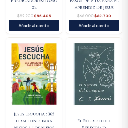
Predicadores/Tomo
Pasos De Vida Para El
02
Aprendiz De Jesus
$
89.900
$
85.405
$
66.000
$
62.700
Añadir al carrito
Añadir al carrito
Original
Current
Original
Current
price
price
price
price
was:
is:
was:
is:
$80.100.
$76.095.
$74.100.
$70.395.
Jesus escucha : 365
oraciones para
El Regreso del
niños a los niños
Peregrino