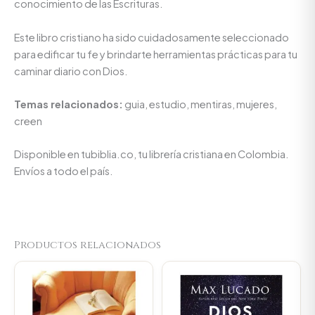
conocimiento de las Escrituras.
Este libro cristiano ha sido cuidadosamente seleccionado
para edificar tu fe y brindarte herramientas prácticas para tu
caminar diario con Dios.
Temas relacionados:
guia, estudio, mentiras, mujeres,
creen
Disponible en tubiblia.co, tu librería cristiana en Colombia.
Envíos a todo el país.
Productos relacionados
Original
Current
Original
Current
price
price
price
price
was:
is:
was:
is:
$59.300.
$56.335.
$70.400.
$66.880