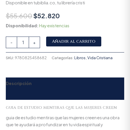
Disponible en tubiblia.co, tu librería cristi
$
55.600
$
52.820
Disponibilidad:
Hay existencias
Alternative:
Añadir al carrito
-
+
SKU:
9780825458682
Categorías:
Libros
,
Vida Cristiana
Descripción
Valoraciones (0)
guia de estudio mentiras que las mujeres creen
guia de estudio mentiras que las mujeres creen es una obra
que te ayudará a profundizar en tu vida espiritual y