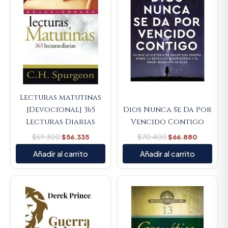
Lecturas matutinas
[Devocional] 365
Dios Nunca Se Da Por
Lecturas Diarias
Vencido Contigo
$
59.300
$
56.335
$
70.400
$
66.880
Añadir al carrito
Añadir al carrito
Original
Current
Original
Current
price
price
price
price
was:
is:
was:
is:
$45.000.
$42.750.
$154.400.
$146.68