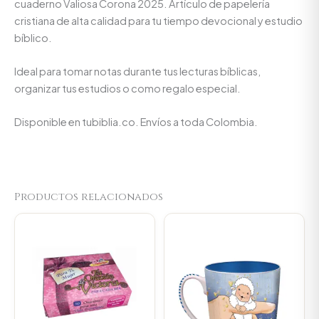
cuaderno Valiosa Corona 2025. Artículo de papelería
cristiana de alta calidad para tu tiempo devocional y estudio
bíblico.
Ideal para tomar notas durante tus lecturas bíblicas,
organizar tus estudios o como regalo especial.
Disponible en tubiblia.co. Envíos a toda Colombia.
Productos relacionados
Original
Current
Original
Current
price
price
price
price
was:
is:
was:
is:
$14.000.
$13.300.
$23.000.
$21.850.