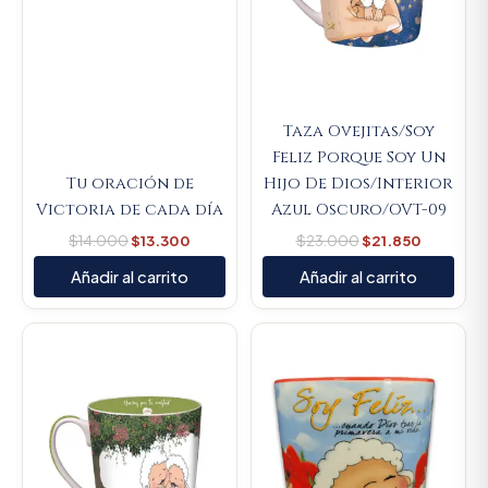
Taza Ovejitas/Soy
Feliz Porque Soy Un
Tu oración de
Hijo De Dios/Interior
Victoria de cada día
Azul Oscuro/OVT-09
$
14.000
$
13.300
$
23.000
$
21.850
Añadir al carrito
Añadir al carrito
Original
Current
Original
Current
price
price
price
price
was:
is:
was:
is:
$23.000.
$21.850.
$23.000.
$21.850.