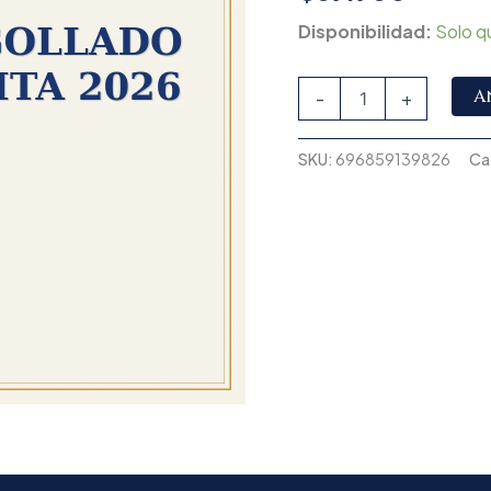
Disponibilidad:
Solo q
A
-
+
SKU:
696859139826
Ca