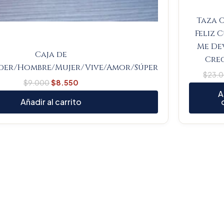
Taza O
Feliz 
Me De
Caja de
Crec
der/Hombre/Mujer/Vive/Amor/Súper
$
23.
$
9.000
$
8.550
A
Añadir al carrito