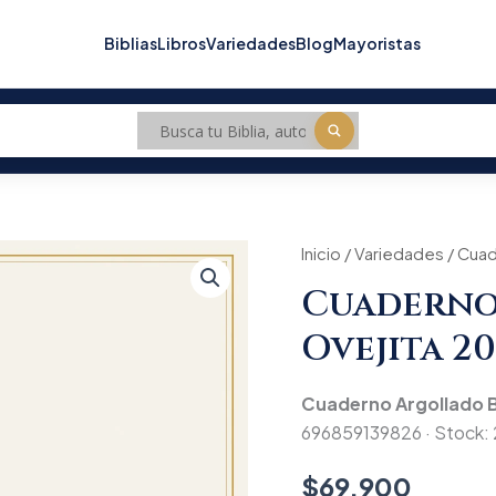
Biblias
Libros
Variedades
Blog
Mayoristas
Cuaderno
Inicio
/
Variedades
/ Cuad
Argollado
Cuaderno
Borlitas
Ovejita
Ovejita 2
2026
cantidad
Cuaderno Argollado B
696859139826 · Stock: 2
$
69.900