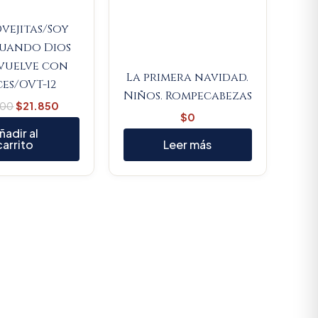
vejitas/Soy
Cuando Dios
vuelve con
La primera navidad.
es/OVT-12
Niños. Rompecabezas
000
$
21.850
$
0
ñadir al
carrito
Leer más