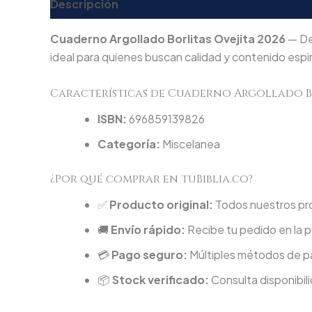
Descripción
Valoraciones (0)
Cuaderno Argollado Borlitas Ovejita 2026
— De
ideal para quienes buscan calidad y contenido espir
Características de Cuaderno Argollado Bo
ISBN:
696859139826
Categoría:
Miscelanea
¿Por qué comprar en tuBiblia.co?
✅
Producto original:
Todos nuestros pro
🚚
Envío rápido:
Recibe tu pedido en la p
💳
Pago seguro:
Múltiples métodos de pa
📦
Stock verificado:
Consulta disponibili