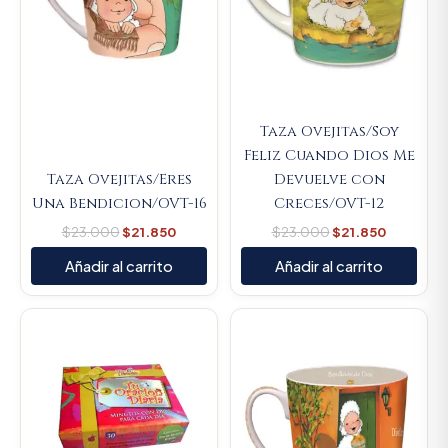
Taza Ovejitas/Soy
Feliz Cuando Dios Me
Taza Ovejitas/Eres
Devuelve con
Una Bendicion/OVT-16
Creces/OVT-12
$
23.000
$
21.850
$
23.000
$
21.850
Añadir al carrito
Añadir al carrito
Original
Current
Original
Current
price
price
price
price
was:
is:
was:
is:
$14.000.
$13.300.
$23.000.
$21.850.