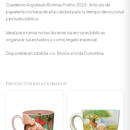
Cuaderno Argollado Borlitas Pollito 2025. Artículo de
papelería cristiana de alta calidad para tu tiempo devocional
y estudio bíblico.
Ideal para tomar notas durante tus lecturas bíblicas,
organizar tus estudios o como regalo especial.
Disponible en tubiblia.co. Envíos a toda Colombia.
Productos relacionados
Original
Current
Original
Current
price
price
price
price
was:
is:
was:
is:
$23.000.
$21.850.
$23.000.
$21.850.