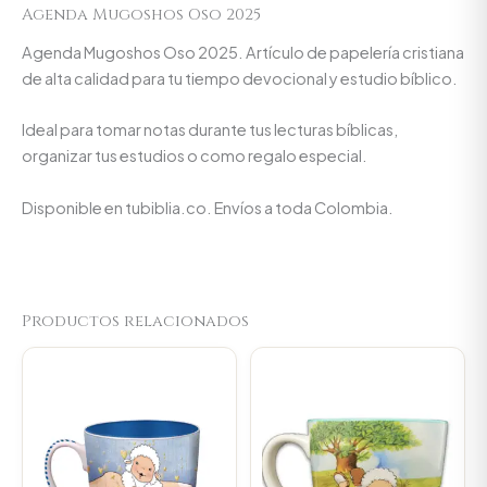
Agenda Mugoshos Oso 2025
Agenda Mugoshos Oso 2025. Artículo de papelería cristiana
de alta calidad para tu tiempo devocional y estudio bíblico.
Ideal para tomar notas durante tus lecturas bíblicas,
organizar tus estudios o como regalo especial.
Disponible en tubiblia.co. Envíos a toda Colombia.
Productos relacionados
Original
Current
Original
Current
price
price
price
price
was:
is:
was:
is:
$23.000.
$21.850.
$23.000.
$21.850.