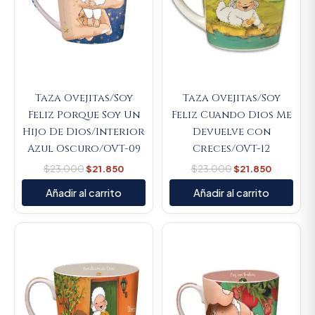
Taza Ovejitas/Soy
Taza Ovejitas/Soy
Feliz Porque Soy Un
Feliz Cuando Dios Me
Hijo De Dios/Interior
Devuelve con
Azul Oscuro/OVT-09
Creces/OVT-12
$
23.000
$
21.850
$
23.000
$
21.850
Añadir al carrito
Añadir al carrito
Original
Current
Original
Current
price
price
price
price
was:
is:
was:
is:
$23.000.
$21.850.
$23.000.
$21.850.