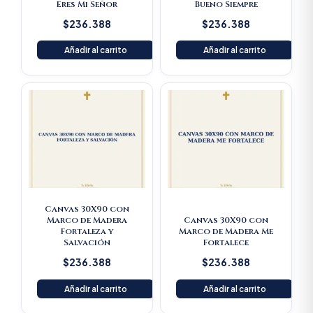
Eres Mi Señor
Bueno Siempre
$
236.388
$
236.388
Añadir al carrito
Añadir al carrito
Canvas 30X90 con
Marco de Madera
Canvas 30X90 con
Fortaleza y
Marco de Madera Me
Salvación
Fortalece
$
236.388
$
236.388
Añadir al carrito
Añadir al carrito