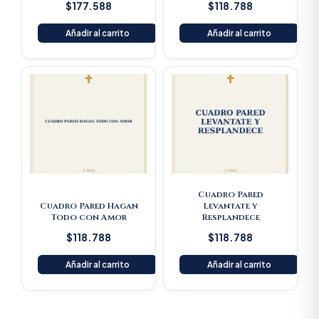
$
177.588
$
118.788
Añadir al carrito
Añadir al carrito
Cuadro Pared
Cuadro Pared Hagan
Levantate y
Todo con Amor
Resplandece
$
118.788
$
118.788
Añadir al carrito
Añadir al carrito