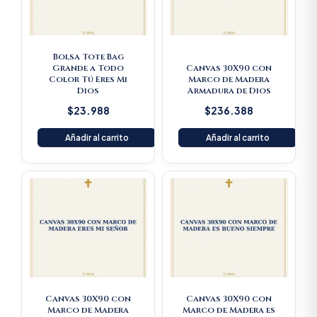
Bolsa Tote Bag
Grande a Todo
Canvas 30X90 con
Color Tú Eres Mi
Marco de Madera
Dios
Armadura de Dios
$
23.988
$
236.388
Añadir al carrito
Añadir al carrito
Canvas 30X90 con
Canvas 30X90 con
Marco de Madera
Marco de Madera es