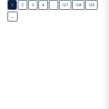
1
2
3
4
…
127
128
129
→