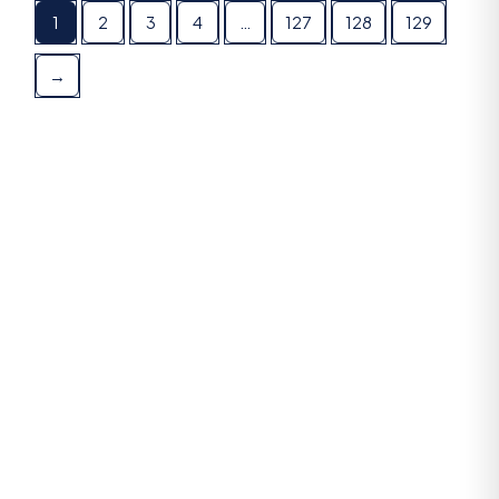
1
2
3
4
…
127
128
129
→