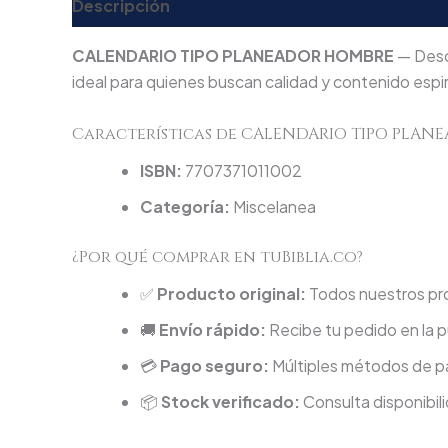
Descripción
Valoraciones (0)
CALENDARIO TIPO PLANEADOR HOMBRE
— Desc
ideal para quienes buscan calidad y contenido espir
Características de CALENDARIO TIPO PLA
ISBN:
7707371011002
Categoría:
Miscelanea
¿Por qué comprar en tuBiblia.co?
✅
Producto original:
Todos nuestros pro
🚚
Envío rápido:
Recibe tu pedido en la p
💳
Pago seguro:
Múltiples métodos de pa
📦
Stock verificado:
Consulta disponibili