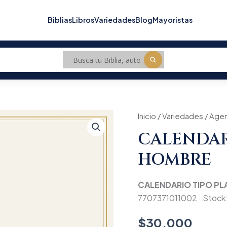
Biblias
Libros
Variedades
Blog
Mayoristas
Inicio
/
Variedades
/
Age
CALENDAR
HOMBRE
CALENDARIO TIPO P
7707371011002 · Stock: 
$
30.000