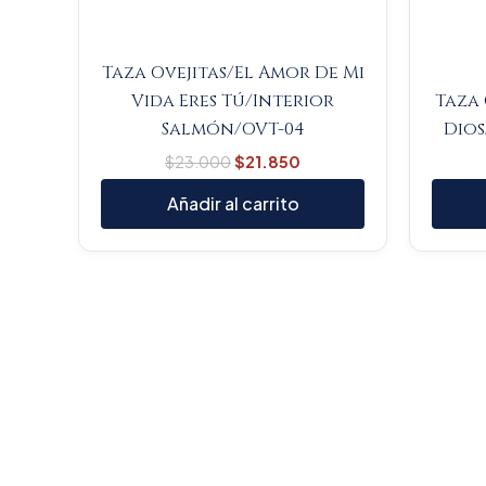
Taza Ovejitas/El Amor De Mi
Vida Eres Tú/Interior
Taza 
Salmón/OVT-04
Dios
$
23.000
$
21.850
Añadir al carrito