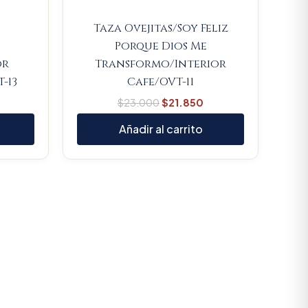
Taza Ovejitas/Soy Feliz
Porque Dios Me
or
Transformo/Interior
-13
Cafe/OVT-11
$
23.000
$
21.850
Añadir al carrito