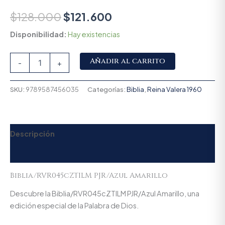
$
128.000
$
121.600
Disponibilidad:
Hay existencias
Alternative:
Añadir al carrito
-
+
SKU:
9789587456035
Categorías:
Biblia
,
Reina Valera 1960
Descripción
Valoraciones (0)
Biblia/RVR045cZTILM PJR/Azul Amarillo
Descubre la Biblia/RVR045cZTILM PJR/Azul Amarillo, una
edición especial de la Palabra de Dios.