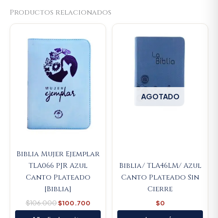
Productos relacionados
Original
Current
price
price
was:
is:
$106.000.
$100.700.
AGOTADO
Biblia Mujer Ejemplar
TLA066 PJR Azul
Biblia/ TLA46LM/ Azul
Canto Plateado
Canto Plateado Sin
[Biblia]
Cierre
$
106.000
$
100.700
$
0