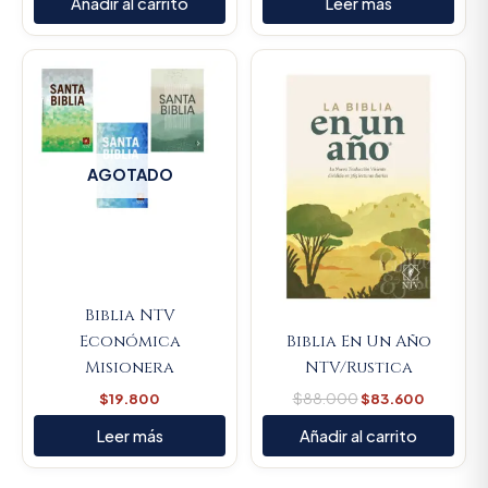
Añadir al carrito
Leer más
Original
Current
price
price
was:
is:
$88.000.
$83.600
AGOTADO
Biblia NTV
Económica
Biblia En Un Año
Misionera
NTV/Rustica
$
19.800
$
88.000
$
83.600
Leer más
Añadir al carrito