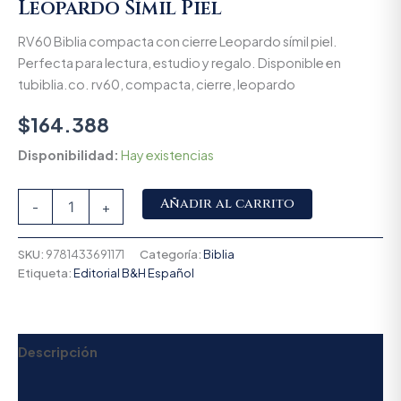
Leopardo Símil Piel
RV60 Biblia compacta con cierre Leopardo símil piel.
Perfecta para lectura, estudio y regalo. Disponible en
tubiblia.co. rv60, compacta, cierre, leopardo
$
164.388
Disponibilidad:
Hay existencias
Alternative:
Añadir al carrito
-
+
SKU:
9781433691171
Categoría:
Biblia
Etiqueta:
Editorial B&H Español
Descripción
Valoraciones (0)