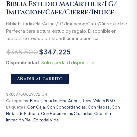
Biblia Estudio MacArthur/LG/
Imitacion/Cafe/Cierre/Indice
Biblia Estudio MacArthur/LG/ Imitacion/Cafe/Cierre/Indice.
Perfecta para lectura, estudio y regalo. Disponible en
tubiblia.co. estudio, macarthur, imitacion, ca
$
365.500
$
347.225
Disponibilidad:
Solo quedan 1 disponibles
Alternative:
Añadir al carrito
SKU:
9780829772104
Categorías:
Biblia
,
Estudio
,
Mac Arthur
,
Reina Valera 1960
Etiquetas:
Con Caja
,
Con Concordancias
,
Con Mapas
,
Con
Notas de Estudio
,
Con Referencias Cruzadas
,
Cubierta
Imitación Piel
,
Editorial Vida