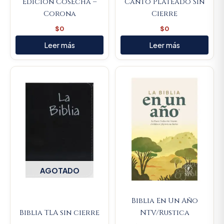
Edición Cosecha –
Canto Plateado Sin
Corona
Cierre
$
0
$
0
Leer más
Leer más
Original
Current
price
price
was:
is:
$88.000.
$83.600
AGOTADO
Biblia En Un Año
Biblia TLA sin cierre
NTV/Rustica