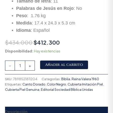
Tamaño de letra
: 11
Palabras de Jesús en Rojo
: No
Peso
: 1.76 kg
Medida
: 17.4 x 24.3 x 5.3 cm
Idioma
: Español
$
434.000
$
412.300
Disponibilidad:
Hay existencias
Alternative:
Añadir al carrito
-
+
SKU:
7898521811204
Categorías:
Biblia
,
Reina Valera 1960
Etiquetas:
Canto Dorado
,
Color Negro
,
Cubierta Imitación Piel
,
Cubierta Piel Genuina
,
Editorial Sociedad Bíblica Unidas
Descripción