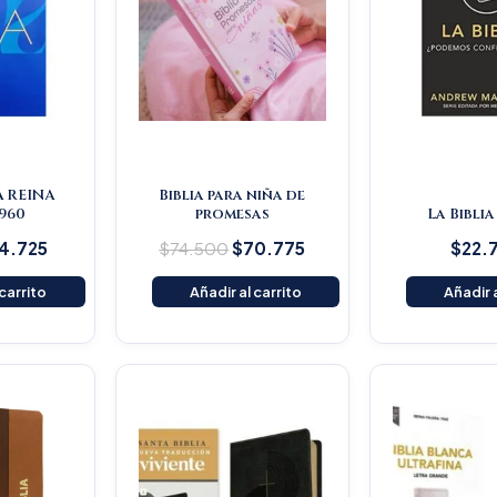
A REINA
Biblia para niña de
960
promesas
La Biblia
4.725
$
74.500
$
70.775
$
22.
 carrito
Añadir al carrito
Añadir a
iginal
Current
Original
Current
ice
price
price
price
s:
is:
was:
is:
59.000.
$151.050.
$145.200.
$137.940.