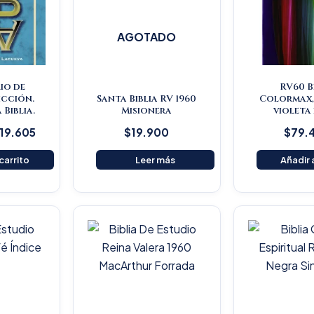
AGOTADO
io de
RV60 B
icción.
Santa Biblia RV 1960
Colormax,
 Biblia.
Misionera
violeta
119.605
$
19.900
$
79.
 carrito
Leer más
Añadir a