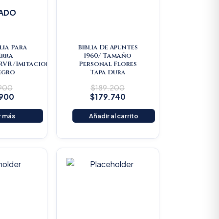
ADO
lia Para
Biblia De Apuntes
erra
1960/ Tamaño
/RVR/Imitacion
Personal Flores
egro
Tapa Dura
.900
$
189.200
.900
$
179.740
r más
Añadir al carrito
riginal
Current
Original
Current
rice
price
price
price
as:
is:
was:
is:
22.000.
$20.900.
$25.000.
$23.750.