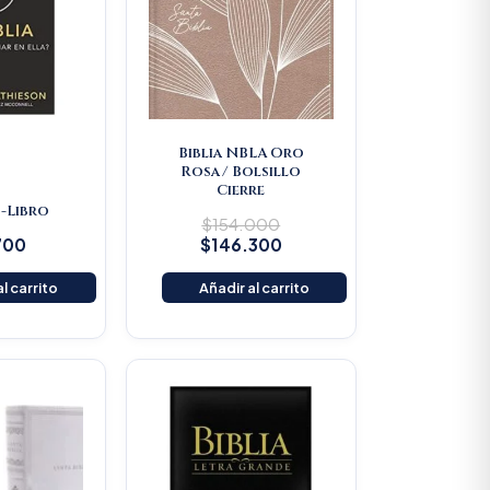
Biblia NBLA Oro
Rosa/ Bolsillo
Cierre
 -Libro
$
154.000
700
$
146.300
l carrito
Añadir al carrito