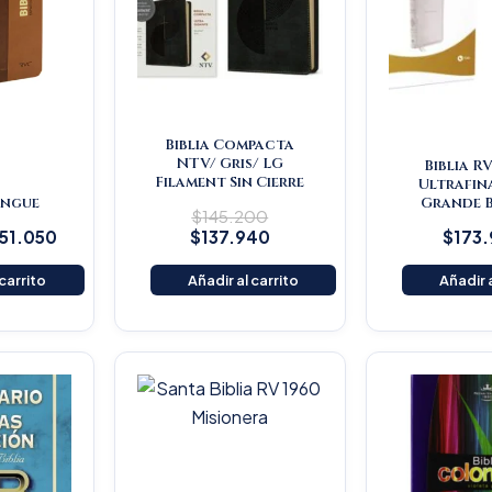
Biblia Compacta
NTV/ Gris/ LG
Biblia R
Filament Sin Cierre
Ultrafin
lingue
Grande 
$
145.200
151.050
$
137.940
$
173
 carrito
Añadir al carrito
Añadir a
iginal
Current
ice
price
s:
is:
25.900.
$119.605.