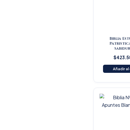
Biblia Es
Patristic
sabidur
$
423.5
Añadir al