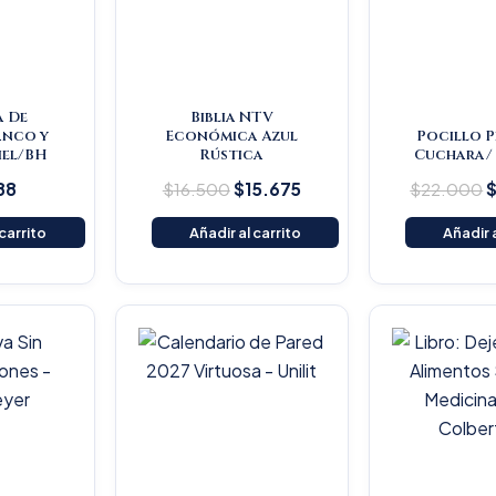
a De
Biblia NTV
anco y
Económica Azul
Pocillo 
Piel/BH
Rústica
Cuchara/ 
88
$
16.500
$
15.675
$
22.000
 carrito
Añadir al carrito
Añadir a