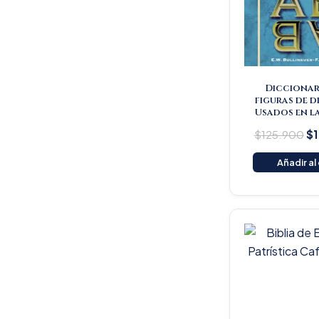
Diccionar
figuras de d
Usados en la
$
125.900
$
Añadir al