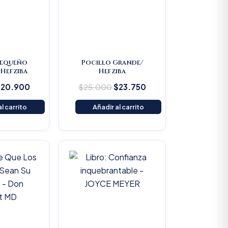
Pequeño
Pocillo Grande/
Hefziba
Hefziba
$
20.900
$
25.000
$
23.750
l carrito
Añadir al carrito