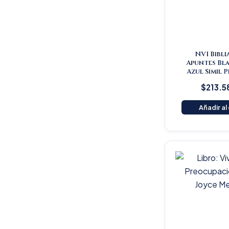
NVI Bibli
Apuntes Bl
Azul Simil 
$
213.5
Añadir al