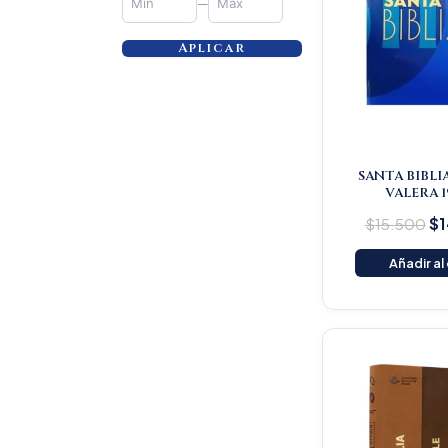
—
Aplicar
SANTA BIBLI
VALERA 1
$
15.500
$
1
Añadir al
Or
pr
wa
$1