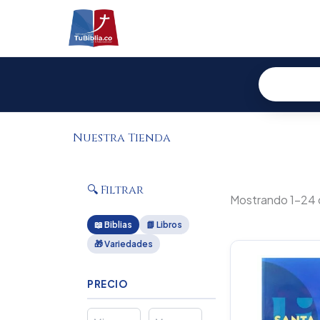
Ir
al
contenido
Nuestra Tienda
🔍 Filtrar
Mostrando 1–24 
📖 Biblias
📗 Libros
🎁 Variedades
Or
pr
wa
PRECIO
$1