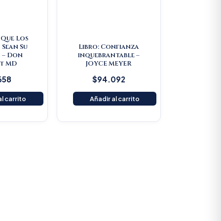
e Que Los
 Sean Su
Libro: Confianza
 – Don
inquebrantable –
t MD
JOYCE MEYER
658
$
94.092
l carrito
Añadir al carrito