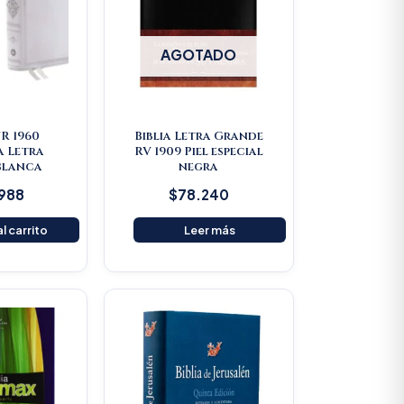
AGOTADO
VR 1960
Biblia Letra Grande
a Letra
RV 1909 Piel especial
Blanca
negra
.988
$
78.240
l carrito
Leer más