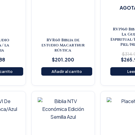
AGOT
RV1960 Bib
La Gu
Espiritual
tudio
RVR60 Biblia de
Piel/N
a/ la
estudio Macarthur
ia
rústica
$
314
88
$
201.200
$
265
 carrito
Añadir al carrito
Lee
Original
Current
O
price
price
p
was:
is:
w
$16.500.
$15.675.
$