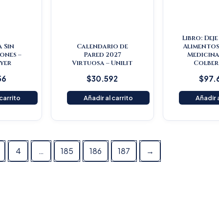
Libro: Dej
a Sin
Calendario de
Alimentos
ones –
Pared 2027
Medicina
yer
Virtuosa – Unilit
Colber
56
$
30.592
$
97.
 carrito
Añadir al carrito
Añadir a
4
…
185
186
187
→