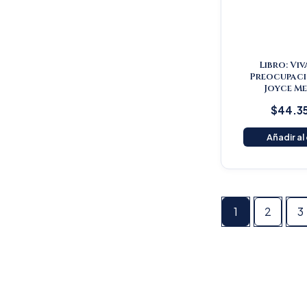
Libro: Viv
Preocupaci
Joyce Me
$
44.3
Añadir al
1
2
3