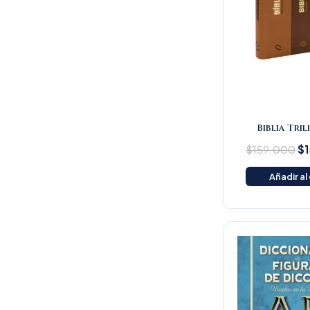
Biblia Tri
$
159.000
$
Añadir al
Or
pr
wa
$1