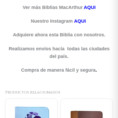
Ver más Biblias MacArthur
AQUI
Nuestro Instagram
AQUI
Adquiere ahora esta Biblia con nosotros.
Realizamos envíos hacía todas las ciudades
del país.
Compra de manera fácil y segura
.
Productos relacionados
Original
Current
Original
Current
price
price
price
price
was:
is:
was:
is:
$106.000.
$100.700.
$117.000.
$111.150.