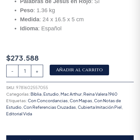
Palabras de Jesús en Rojo
: Sí
Peso
: 1.36 kg
Medida
: 24 x 16.5 x 5 cm
Idioma
: Español
$
273.588
Alternative:
Añadir al carrito
-
+
SKU:
9781602557055
Categorías:
Biblia
,
Estudio
,
Mac Arthur
,
Reina Valera 1960
Etiquetas:
Con Concordancias
,
Con Mapas
,
Con Notas de
Estudio
,
Con Referencias Cruzadas
,
Cubierta Imitación Piel
,
Editorial Vida