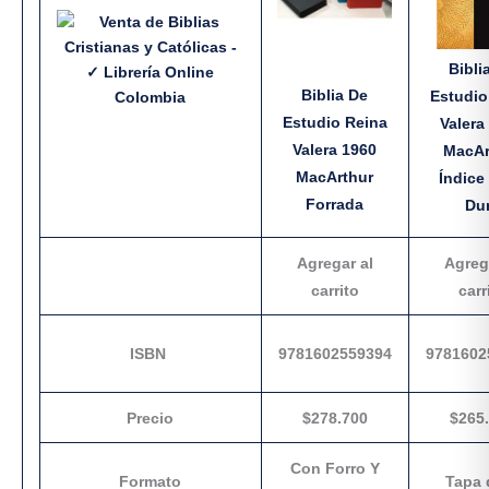
Bibli
Biblia De
Estudi
Estudio Reina
Valera
Valera 1960
MacAr
MacArthur
Índice
Forrada
Du
Agregar al
Agreg
carrito
carr
ISBN
9781602559394
9781602
Precio
$278.700
$265
Con Forro Y
Formato
Tapa 