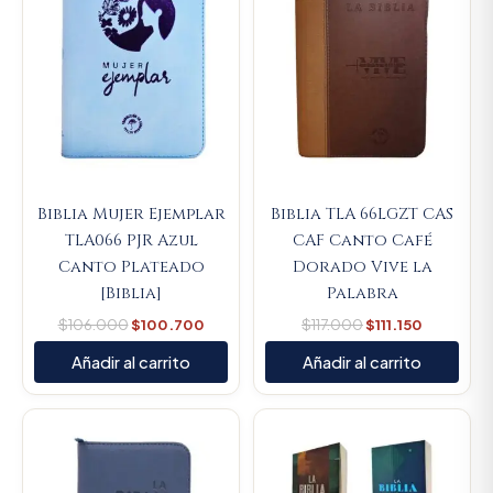
Biblia Mujer Ejemplar
Biblia TLA 66LGZT CAS
TLA066 PJR Azul
CAF Canto Café
Canto Plateado
Dorado Vive la
[Biblia]
Palabra
$
106.000
$
100.700
$
117.000
$
111.150
Añadir al carrito
Añadir al carrito
Original
Current
price
price
was:
is:
$93.000.
$88.350.