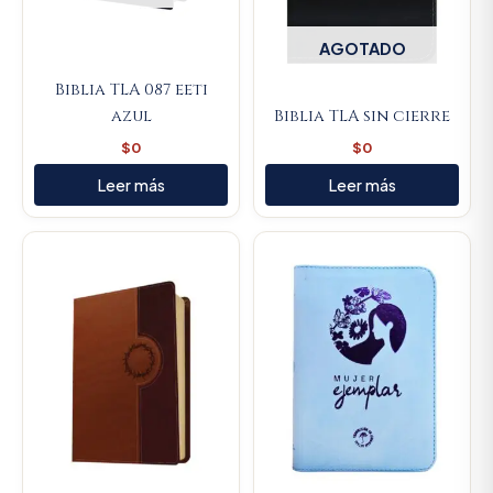
AGOTADO
Biblia TLA 087 eeti
azul
Biblia TLA sin cierre
$
0
$
0
Leer más
Leer más
Original
Current
price
price
was:
is:
$106.000.
$100.7