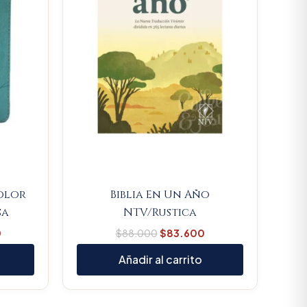
color
Biblia En Un Año
sa
NTV/Rustica
0
$
88.000
$
83.600
Añadir al carrito