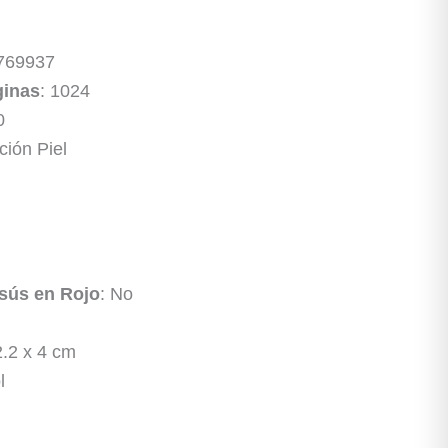
769937
ginas
: 1024
0
ción Piel
sús en Rojo
: No
2.2 x 4 cm
l