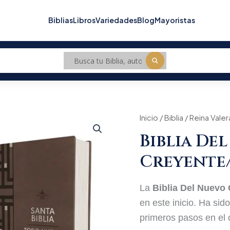
Biblias
Libros
Variedades
Blog
Mayoristas
Biblia
Inicio
/
Biblia
/
Reina Valer
Del
Biblia De
Nuevo
Creyente/Todo
Creyente
Nuevo
cantidad
La
Biblia Del Nuevo
en este inicio. Ha si
primeros pasos en el c