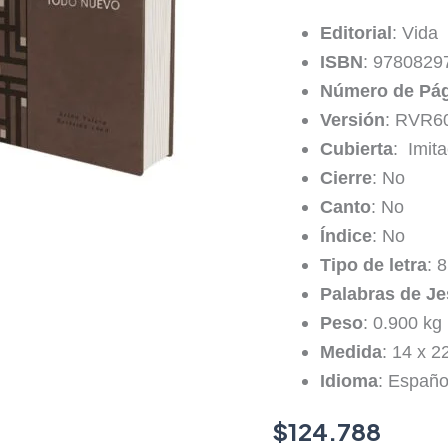
Editorial
: Vida
ISBN
: 9780829
Número de Pá
Versión
: RVR6
Cubierta
: Imita
Cierre
: No
Canto
: No
Índice
: No
Tipo de letra
: 8
Palabras de Je
Peso
: 0.900 kg
Medida
: 14 x 2
Idioma
: Españo
$
124.788