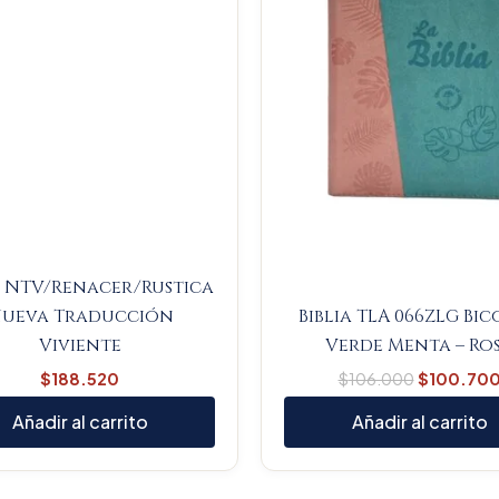
a NTV/Renacer/Rustica
ueva Traducción
Biblia TLA 066ZLG Bi
Viviente
Verde Menta – Ro
$
188.520
$
106.000
$
100.70
Añadir al carrito
Añadir al carrito