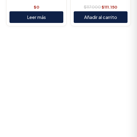
$
0
$
117.000
$
111.150
Leer más
Añadir al carrito