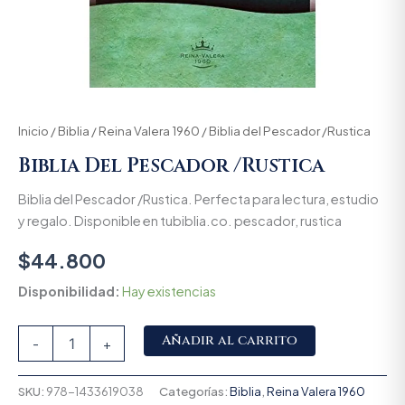
Inicio
/
Biblia
/
Reina Valera 1960
/ Biblia del Pescador /Rustica
Biblia Del Pescador /Rustica
Biblia del Pescador /Rustica. Perfecta para lectura, estudio
y regalo. Disponible en tubiblia.co. pescador, rustica
$
44.800
Disponibilidad:
Hay existencias
Alternative:
Añadir al carrito
-
+
SKU:
978-1433619038
Categorías:
Biblia
,
Reina Valera 1960