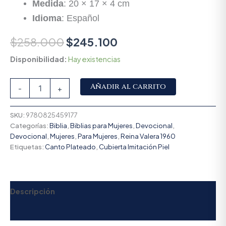
Medida
: 20 × 17 × 4 cm
Idioma
: Español
$
258.000
$
245.100
Disponibilidad:
Hay existencias
Alternative:
Añadir al carrito
-
+
SKU:
9780825459177
Categorías:
Biblia
,
Biblias para Mujeres
,
Devocional
,
Devocional
,
Mujeres
,
Para Mujeres
,
Reina Valera 1960
Etiquetas:
Canto Plateado
,
Cubierta Imitación Piel
Descripción
Valoraciones (0)