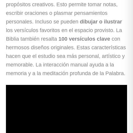
propósitos creativos. Esto permite tomar notas,
escribir oraciones o plasmar pensamientos
personales. Incluso se pueden
dibujar o ilustrar
los versículos favoritos en el espacio provisto. La
Biblia también resalta
100 versículos clave
con
hermosos diseños originales. Estas características
hacen que el estudio sea más personal, artístico y
memorable. La interacción manual ayuda a la
memoria y a la meditación profunda de la Palabra.