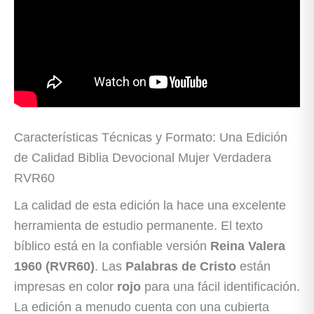
Características Técnicas y Formato: Una Edición
de Calidad Biblia Devocional Mujer Verdadera
RVR60
La calidad de esta edición la hace una excelente
herramienta de estudio permanente. El texto
bíblico está en la confiable versión
Reina Valera
1960 (RVR60)
. Las
Palabras de Cristo
están
impresas en color
rojo
para una fácil identificación.
La edición a menudo cuenta con una cubierta