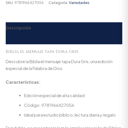
SKU:
9781966427056
Categoría:
Variedades
Descripción
Valoraciones (0)
Biblia el mensaje tapa Dura Gris
Descubre la Biblia el mensaje tapa Dura Gris, una edición
especial de la Palabra de Dios.
Características:
Edición especial de alta calidad
Código: 9781966427056
Ideal para estudio bíblico, lectura diaria y regalo
En tubiblia.co encontrarás la más amplia selección de Biblias