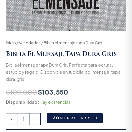
Inicio
/
Variedades
/ Biblia el mensaje tapa Dura Gris
Biblia El Mensaje Tapa Dura Gris
Biblia el mensaje tapa Dura Gris. Perfecta para lectura,
estudio y regalo. Disponible en tubiblia.co. mensaje, tapa,
dura, gris
$
109.000
$
103.550
Disponibilidad:
Hay existencias
Alternative:
Añadir al carrito
-
+