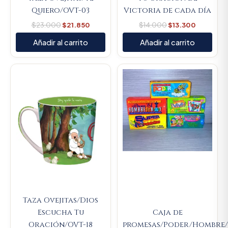
Quiero/OVT-03
Victoria de cada día
$
23.000
$
21.850
$
14.000
$
13.300
Añadir al carrito
Añadir al carrito
Original
Current
Original
Current
price
price
price
price
was:
is:
was:
is:
$23.000.
$21.850.
$9.000.
$8.550.
Taza Ovejitas/Dios
Escucha Tu
Caja de
Oración/OVT-18
promesas/Poder/Hombre/