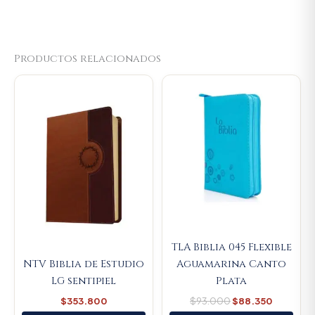
Productos relacionados
Original
Current
price
price
was:
is:
$93.000.
$88.350
TLA Biblia 045 Flexible
NTV Biblia de Estudio
Aguamarina Canto
LG sentipiel
Plata
$
353.800
$
93.000
$
88.350