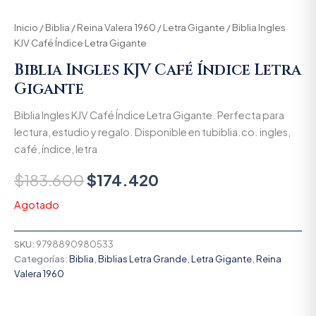
Inicio
/
Biblia
/
Reina Valera 1960
/
Letra Gigante
/ Biblia Ingles
KJV Café Índice Letra Gigante
Biblia Ingles KJV Café Índice Letra
Gigante
Biblia Ingles KJV Café Índice Letra Gigante. Perfecta para
lectura, estudio y regalo. Disponible en tubiblia.co. ingles,
café, índice, letra
$
183.600
$
174.420
Agotado
SKU:
9798890980533
Categorías:
Biblia
,
Biblias Letra Grande
,
Letra Gigante
,
Reina
Valera 1960