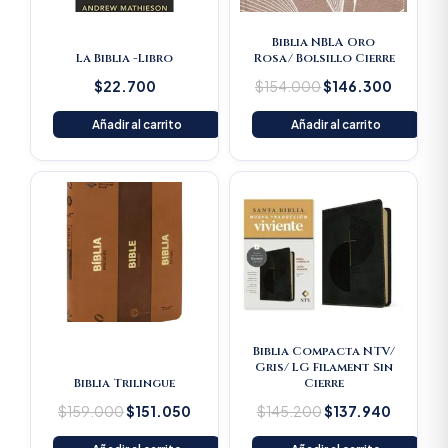
Biblia NBLA Oro
La Biblia -Libro
Rosa/ Bolsillo Cierre
$
22.700
$
154.000
$
146.300
Añadir al carrito
Añadir al carrito
Original
Current
Original
Current
price
price
price
price
was:
is:
was:
is:
$159.000.
$151.050.
$145.200.
$137.94
Biblia Compacta NTV/
Gris/ LG Filament Sin
Biblia Trilingue
Cierre
$
159.000
$
151.050
$
145.200
$
137.940