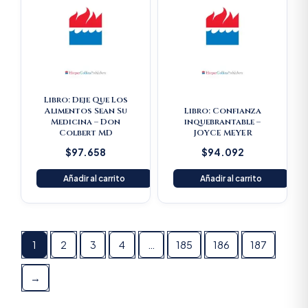
Libro: Deje Que Los
Alimentos Sean Su
Libro: Confianza
Medicina – Don
inquebrantable –
Colbert MD
JOYCE MEYER
$
97.658
$
94.092
Añadir al carrito
Añadir al carrito
1
2
3
4
…
185
186
187
→