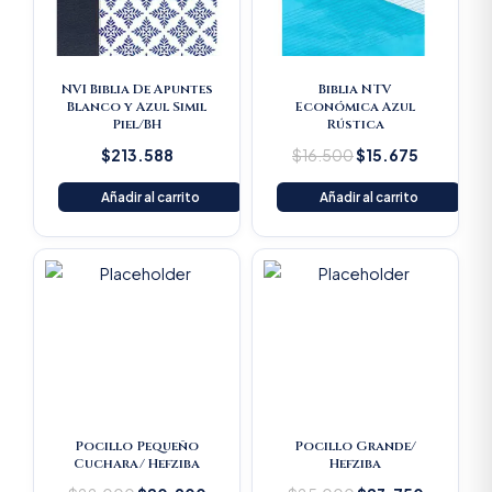
NVI Biblia De Apuntes
Biblia NTV
Blanco y Azul Simil
Económica Azul
Piel/BH
Rústica
$
213.588
$
16.500
$
15.675
Añadir al carrito
Añadir al carrito
Original
Current
Original
Current
price
price
price
price
was:
is:
was:
is:
$22.000.
$20.900.
$25.000.
$23.750
Pocillo Pequeño
Pocillo Grande/
Cuchara/ Hefziba
Hefziba