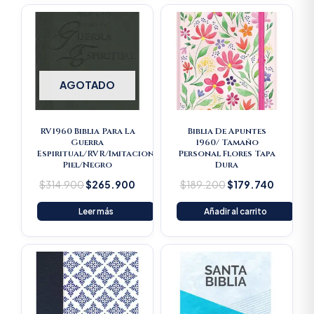
Original
Current
Original
Current
price
price
price
price
was:
is:
was:
is:
$314.900.
$265.900.
$189.200.
$179.74
AGOTADO
RV1960 Biblia Para La
Biblia De Apuntes
Guerra
1960/ Tamaño
Espiritual/RVR/Imitacion
Personal Flores Tapa
Piel/Negro
Dura
$
314.900
$
265.900
$
189.200
$
179.740
Leer más
Añadir al carrito
Original
Current
price
price
was:
is:
$16.500.
$15.675.