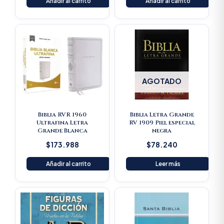
Añadir al carrito
Añadir al carrito
AGOTADO
Biblia RVR 1960
Biblia Letra Grande
Ultrafina Letra
RV 1909 Piel especial
Grande Blanca
negra
$
173.988
$
78.240
Añadir al carrito
Leer más
Original
Current
price
price
was:
is:
$125.900.
$119.605.