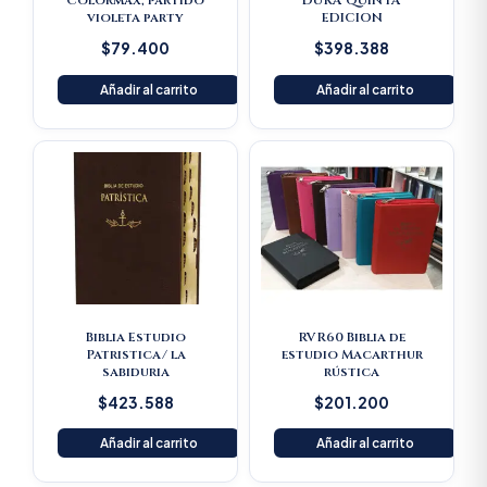
Colormax, partido
DURA QUINTA
violeta party
EDICION
$
79.400
$
398.388
Añadir al carrito
Añadir al carrito
Biblia Estudio
RVR60 Biblia de
Patristica/ la
estudio Macarthur
sabiduria
rústica
$
423.588
$
201.200
Añadir al carrito
Añadir al carrito