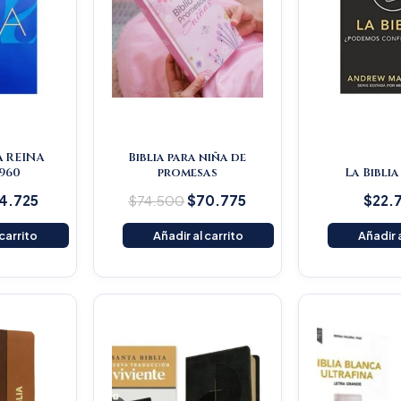
A REINA
Biblia para niña de
960
promesas
La Biblia
4.725
$
74.500
$
70.775
$
22.
 carrito
Añadir al carrito
Añadir a
iginal
Current
Original
Current
ice
price
price
price
s:
is:
was:
is:
59.000.
$151.050.
$145.200.
$137.940.