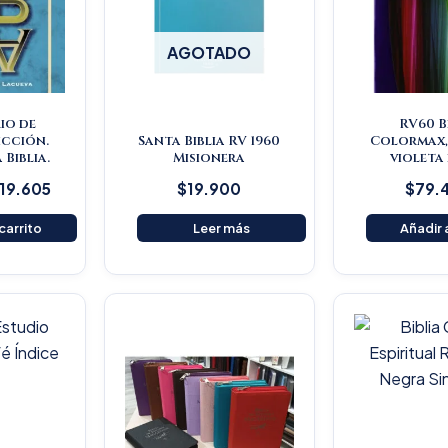
AGOTADO
io de
RV60 B
icción.
Santa Biblia RV 1960
Colormax,
 Biblia.
Misionera
violeta
119.605
$
19.900
$
79.
 carrito
Leer más
Añadir a