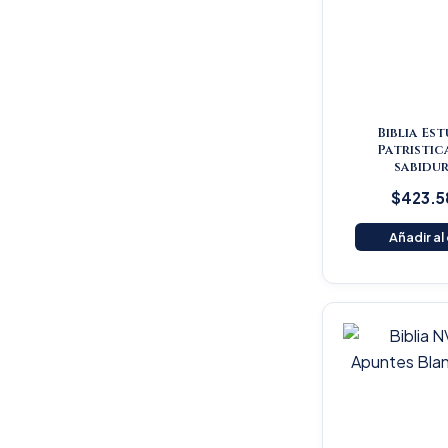
Biblia Es
Patristic
sabidur
$
423.5
Añadir al