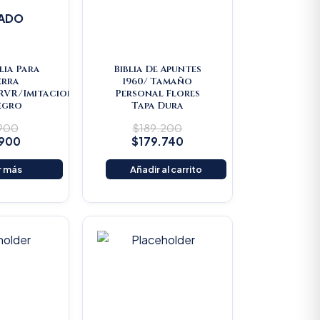
ADO
lia Para
Biblia De Apuntes
erra
1960/ Tamaño
/RVR/Imitacion
Personal Flores
egro
Tapa Dura
.900
$
189.200
.900
$
179.740
r más
Añadir al carrito
riginal
Current
Original
Current
rice
price
price
price
as:
is:
was:
is:
22.000.
$20.900.
$25.000.
$23.750.