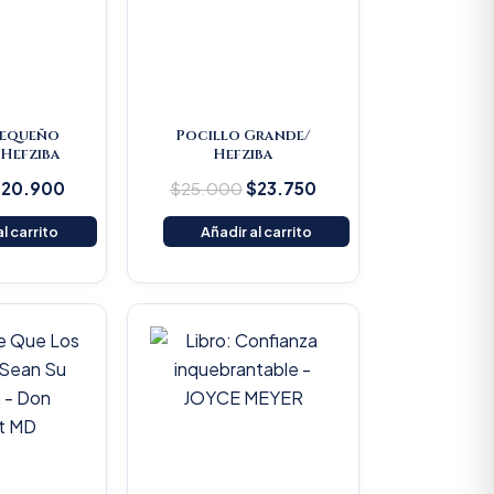
Pequeño
Pocillo Grande/
Hefziba
Hefziba
$
20.900
$
25.000
$
23.750
l carrito
Añadir al carrito