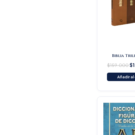
Biblia Tri
$
159.000
$
Añadir al
Or
pr
wa
$1