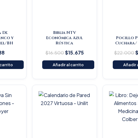
a De
Biblia NTV
anco y
Económica Azul
Pocillo 
Piel/BH
Rústica
Cuchara/ 
88
$
16.500
$
15.675
$
22.000
 carrito
Añadir al carrito
Añadir a