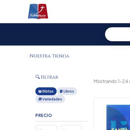
Ir
al
contenido
Nuestra Tienda
🔍 Filtrar
Mostrando 1–24 
📖 Biblias
📗 Libros
🎁 Variedades
Or
pr
wa
PRECIO
$1