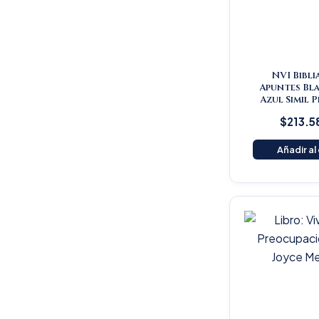
NVI Bibli
Apuntes Bl
Azul Simil 
$
213.5
Añadir al