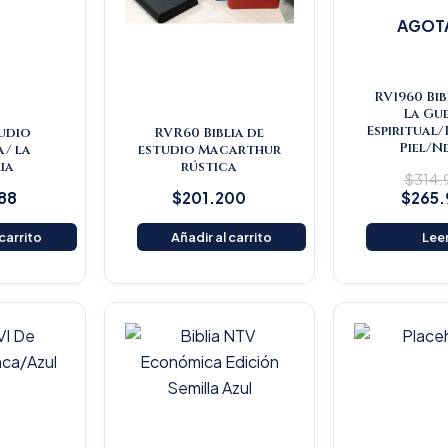
AGOT
RV1960 Bib
La Gu
Espiritual
tudio
RVR60 Biblia de
Piel/N
a/ la
estudio Macarthur
ia
rústica
$
314
88
$
201.200
$
265
 carrito
Añadir al carrito
Lee
Original
Current
O
price
price
p
was:
is:
w
$16.500.
$15.675.
$