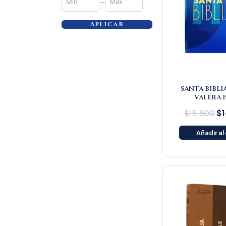
—
Aplicar
SANTA BIBLI
VALERA 1
$
15.500
$
1
Añadir al
Or
pr
wa
$1