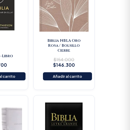
Biblia NBLA Oro
Rosa/ Bolsillo
Cierre
 -Libro
$
154.000
700
$
146.300
l carrito
Añadir al carrito