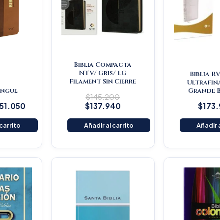
Biblia Compacta
NTV/ Gris/ LG
Biblia R
Filament Sin Cierre
Ultrafin
lingue
Grande 
$
145.200
151.050
$
137.940
$
173
 carrito
Añadir al carrito
Añadir a
iginal
Current
ice
price
s:
is:
25.900.
$119.605.