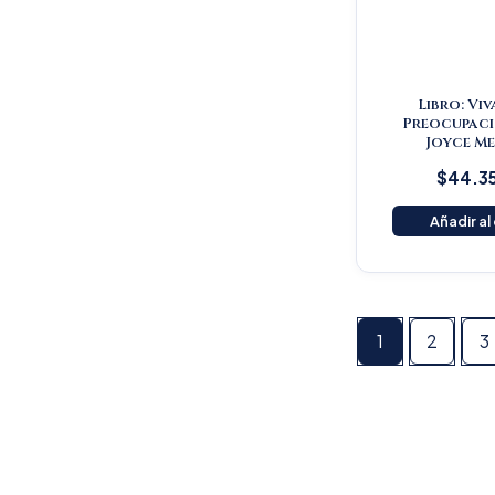
Libro: Viv
Preocupaci
Joyce Me
$
44.3
Añadir al
1
2
3