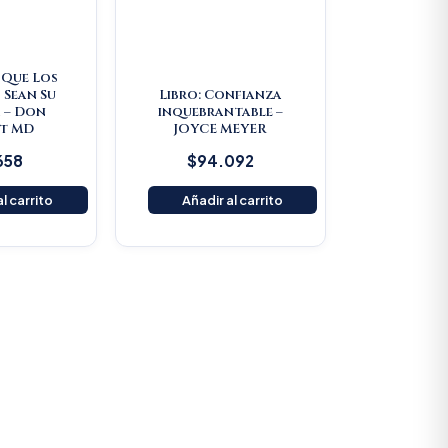
e Que Los
 Sean Su
Libro: Confianza
 – Don
inquebrantable –
t MD
JOYCE MEYER
658
$
94.092
l carrito
Añadir al carrito