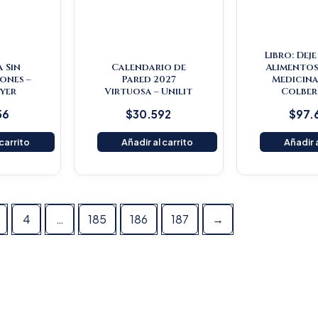
Libro: Dej
a Sin
Calendario de
Alimentos
ones –
Pared 2027
Medicina
yer
Virtuosa – Unilit
Colber
56
$
30.592
$
97.
 carrito
Añadir al carrito
Añadir a
4
…
185
186
187
→