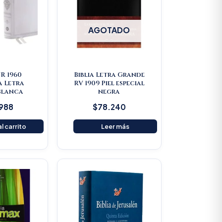
AGOTADO
VR 1960
Biblia Letra Grande
a Letra
RV 1909 Piel especial
Blanca
negra
.988
$
78.240
l carrito
Leer más