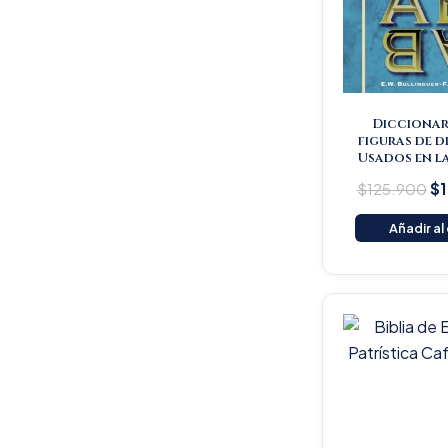
Diccionar
figuras de d
Usados en la
$
125.900
$
Añadir al