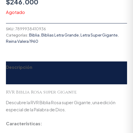
$
246.000
Agotado
SKU:
7899938410936
Categorías:
Biblia
,
Biblias Letra Grande
,
Letra Super Gigante
,
Reina Valera 1960
Descripción
Valoraciones (0)
RVR Biblia Rosa super Gigante
Descubre la RVR Biblia Rosa super Gigante, una edición
especial de la Palabra de Dios.
Características: