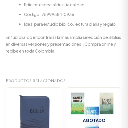
Edición especial de alta calidad
Código: 7899938410936
Ideal para estudio bíblico, lectura diaria y regalo
En tubiblia.co encontrarás la más amplia selección de Biblias
en diversas versiones y presentaciones. ¡Compra online y
recibe en toda Colombia!
Productos relacionados
Original
Current
price
price
was:
is:
$93.000.
$88.350.
AGOTADO