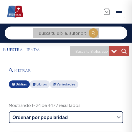
Ir
al
contenido
Nuestra Tienda
🔍 Filtrar
📖 Biblias
📗 Libros
🎁 Variedades
Sorted
by
Mostrando 1–24 de 4477 resultados
popularity