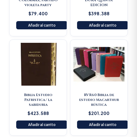
Colormax, partido
DURA QUINTA
violeta party
EDICION
$
79.400
$
398.388
Añadir al carrito
Añadir al carrito
Biblia Estudio
RVR60 Biblia de
Patristica/ la
estudio Macarthur
sabiduria
rústica
$
423.588
$
201.200
Añadir al carrito
Añadir al carrito