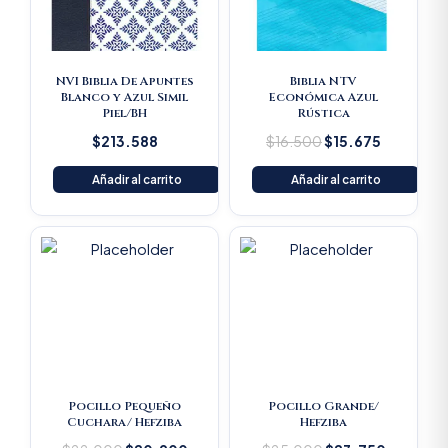
NVI Biblia De Apuntes
Biblia NTV
Blanco y Azul Simil
Económica Azul
Piel/BH
Rústica
$
213.588
$
16.500
$
15.675
Añadir al carrito
Añadir al carrito
Original
Current
Original
Current
price
price
price
price
was:
is:
was:
is:
$22.000.
$20.900.
$25.000.
$23.750
Pocillo Pequeño
Pocillo Grande/
Cuchara/ Hefziba
Hefziba