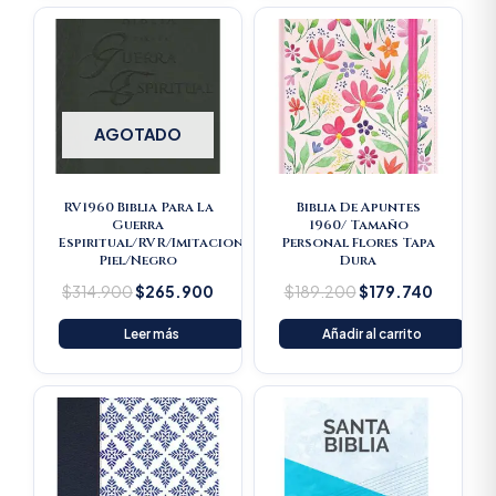
Original
Current
Original
Current
price
price
price
price
was:
is:
was:
is:
$314.900.
$265.900.
$189.200.
$179.74
AGOTADO
RV1960 Biblia Para La
Biblia De Apuntes
Guerra
1960/ Tamaño
Espiritual/RVR/Imitacion
Personal Flores Tapa
Piel/Negro
Dura
$
314.900
$
265.900
$
189.200
$
179.740
Leer más
Añadir al carrito
Original
Current
price
price
was:
is:
$16.500.
$15.675.