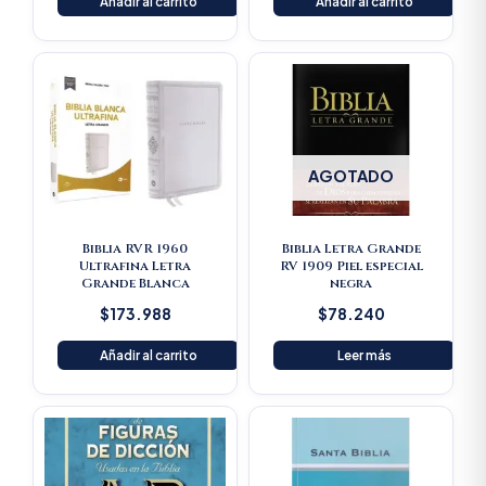
Añadir al carrito
Añadir al carrito
AGOTADO
Biblia RVR 1960
Biblia Letra Grande
Ultrafina Letra
RV 1909 Piel especial
Grande Blanca
negra
$
173.988
$
78.240
Añadir al carrito
Leer más
Original
Current
price
price
was:
is:
$125.900.
$119.605.