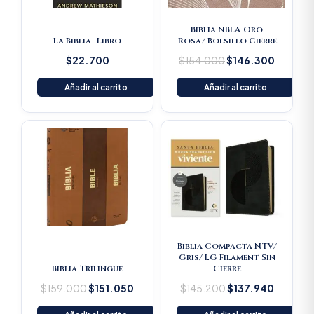
Biblia NBLA Oro
La Biblia -Libro
Rosa/ Bolsillo Cierre
$
22.700
$
154.000
$
146.300
Añadir al carrito
Añadir al carrito
Original
Current
Original
Current
price
price
price
price
was:
is:
was:
is:
$159.000.
$151.050.
$145.200.
$137.94
Biblia Compacta NTV/
Gris/ LG Filament Sin
Biblia Trilingue
Cierre
$
159.000
$
151.050
$
145.200
$
137.940