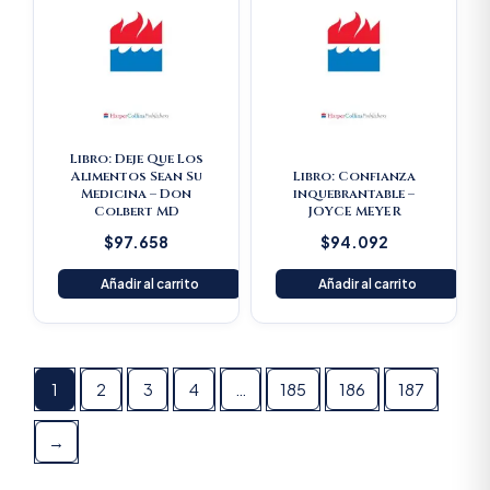
Libro: Deje Que Los
Alimentos Sean Su
Libro: Confianza
Medicina – Don
inquebrantable –
Colbert MD
JOYCE MEYER
$
97.658
$
94.092
Añadir al carrito
Añadir al carrito
1
2
3
4
…
185
186
187
→