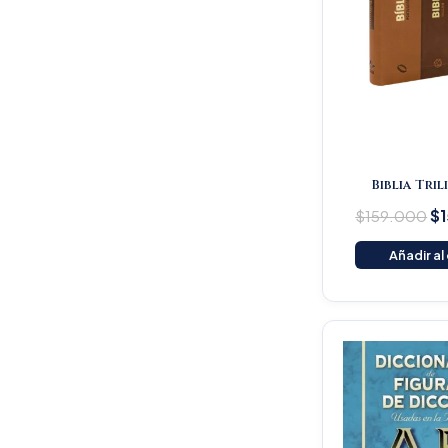
Biblia Tri
$
159.000
$
Añadir al
Or
pr
wa
$1