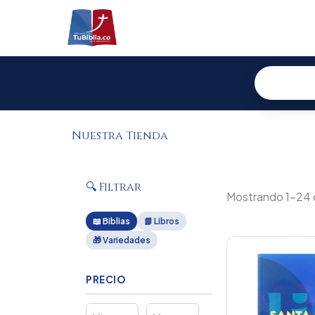
Ir
al
contenido
Nuestra Tienda
🔍 Filtrar
Mostrando 1–24 
📖 Biblias
📗 Libros
🎁 Variedades
Or
pr
wa
PRECIO
$1