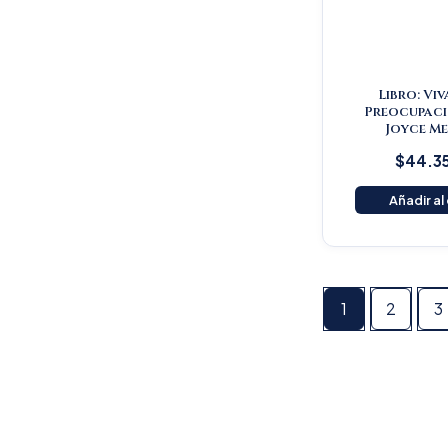
Libro: Viv
Preocupaci
Joyce Me
$
44.3
Añadir al
1
2
3