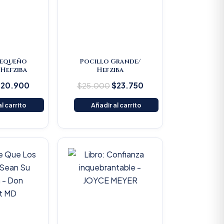
Pequeño
Pocillo Grande/
Hefziba
Hefziba
$
20.900
$
25.000
$
23.750
l carrito
Añadir al carrito