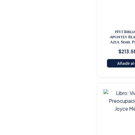
NVI Bibli
Apuntes Bl
Azul Simil 
$
213.5
Añadir al