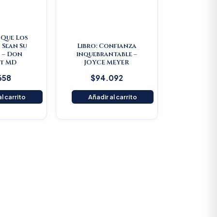
e Que Los
 Sean Su
Libro: Confianza
 – Don
inquebrantable –
t MD
JOYCE MEYER
658
$
94.092
l carrito
Añadir al carrito