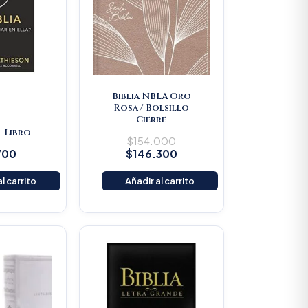
Biblia NBLA Oro
Rosa/ Bolsillo
Cierre
 -Libro
$
154.000
700
$
146.300
l carrito
Añadir al carrito