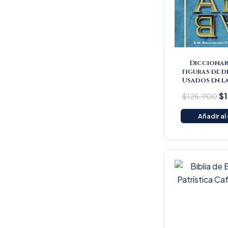
Diccionar
figuras de d
Usados en la
$
125.900
$
Añadir al