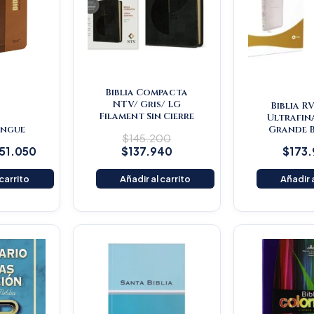
Biblia Compacta
NTV/ Gris/ LG
Biblia R
Filament Sin Cierre
Ultrafin
lingue
Grande 
$
145.200
151.050
$
137.940
$
173
 carrito
Añadir al carrito
Añadir a
iginal
Current
ice
price
s:
is:
25.900.
$119.605.