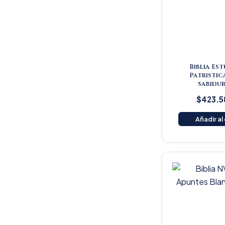
Biblia Es
Patristic
sabidur
$
423.5
Añadir al