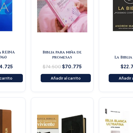
A REINA
Biblia para niña de
960
promesas
La Biblia
4.725
$
74.500
$
70.775
$
22.
 carrito
Añadir al carrito
Añadir a
iginal
Current
Original
Current
ice
price
price
price
s:
is:
was:
is:
59.000.
$151.050.
$145.200.
$137.940.