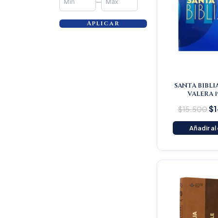
—
Aplicar
SANTA BIBLI
VALERA 1
$
15.500
$
1
Añadir al
Or
pr
wa
$1