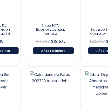
a De
Biblia NTV
anco y
Económica Azul
Pocillo 
Piel/BH
Rústica
Cuchara/ 
88
$
16.500
$
15.675
$
22.000
 carrito
Añadir al carrito
Añadir a