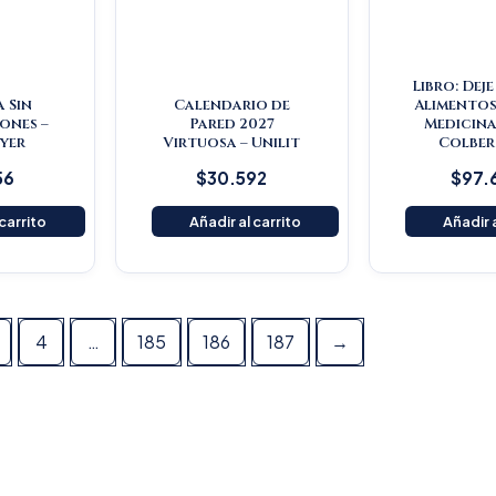
Libro: Dej
a Sin
Calendario de
Alimentos
ones –
Pared 2027
Medicina
yer
Virtuosa – Unilit
Colber
56
$
30.592
$
97.
 carrito
Añadir al carrito
Añadir a
4
…
185
186
187
→