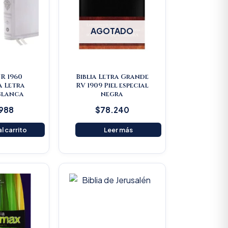
AGOTADO
VR 1960
Biblia Letra Grande
a Letra
RV 1909 Piel especial
Blanca
negra
.988
$
78.240
l carrito
Leer más