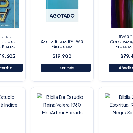
AGOTADO
io de
RV60 B
icción.
Santa Biblia RV 1960
Colormax,
 Biblia.
Misionera
violeta
119.605
$
19.900
$
79.
 carrito
Leer más
Añadir a