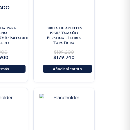
ADO
lia Para
Biblia De Apuntes
erra
1960/ Tamaño
/RVR/Imitacion
Personal Flores
egro
Tapa Dura
.900
$
189.200
.900
$
179.740
r más
Añadir al carrito
riginal
Current
Original
Current
rice
price
price
price
as:
is:
was:
is:
22.000.
$20.900.
$25.000.
$23.750.