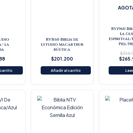
AGOT
RV1960 Bib
La Gu
Espiritual
tudio
RVR60 Biblia de
Piel/N
a/ la
estudio Macarthur
ia
rústica
$
314
88
$
201.200
$
265
 carrito
Añadir al carrito
Lee
Original
Current
O
price
price
p
was:
is:
w
$16.500.
$15.675.
$