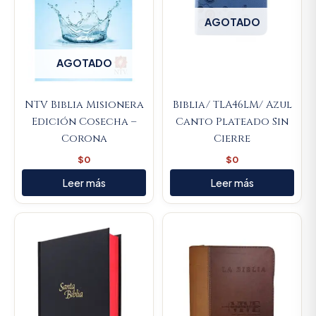
AGOTADO
AGOTADO
NTV Biblia Misionera
Biblia/ TLA46LM/ Azul
Edición Cosecha –
Canto Plateado Sin
Corona
Cierre
$
0
$
0
Leer más
Leer más
Original
Current
price
price
was:
is:
$117.000.
$111.150.