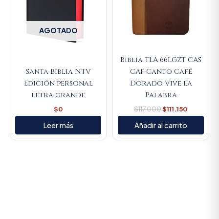
AGOTADO
Biblia TLA 66LGZT CAS
Santa Biblia NTV
CAF Canto Café
Edición personal
Dorado Vive la
letra grande
Palabra
$
0
$
117.000
$
111.150
Leer más
Añadir al carrito