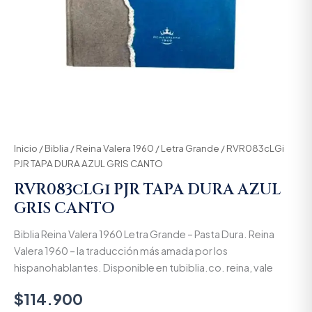
Inicio
/
Biblia
/
Reina Valera 1960
/
Letra Grande
/ RVR083cLGi
PJR TAPA DURA AZUL GRIS CANTO
RVR083cLGi PJR TAPA DURA AZUL
GRIS CANTO
Biblia Reina Valera 1960 Letra Grande – Pasta Dura. Reina
Valera 1960 – la traducción más amada por los
hispanohablantes. Disponible en tubiblia.co. reina, vale
$
114.900