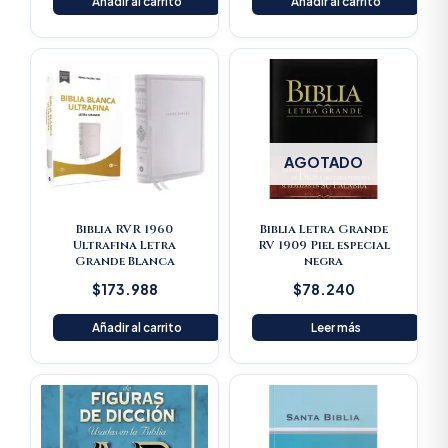
Añadir al carrito
Añadir al carrito
AGOTADO
Biblia RVR 1960
Biblia Letra Grande
Ultrafina Letra
RV 1909 Piel especial
Grande Blanca
negra
$
173.988
$
78.240
Añadir al carrito
Leer más
Original
Current
price
price
was:
is:
$125.900.
$119.605.