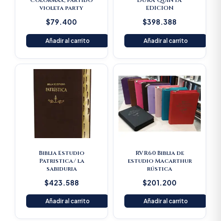
Colormax, partido
DURA QUINTA
violeta party
EDICION
$
79.400
$
398.388
Añadir al carrito
Añadir al carrito
Biblia Estudio
RVR60 Biblia de
Patristica/ la
estudio Macarthur
sabiduria
rústica
$
423.588
$
201.200
Añadir al carrito
Añadir al carrito