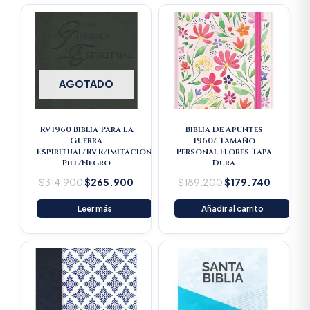
Original
Current
Original
Current
price
price
price
price
was:
is:
was:
is:
$314.900.
$265.900.
$189.200.
$179.74
AGOTADO
RV1960 Biblia Para La
Biblia De Apuntes
Guerra
1960/ Tamaño
Espiritual/RVR/Imitacion
Personal Flores Tapa
Piel/Negro
Dura
$
314.900
$
265.900
$
189.200
$
179.740
Leer más
Añadir al carrito
Original
Current
price
price
was:
is:
$16.500.
$15.675.