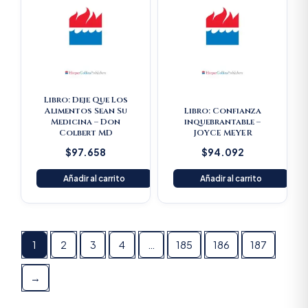
Libro: Deje Que Los
Alimentos Sean Su
Libro: Confianza
Medicina – Don
inquebrantable –
Colbert MD
JOYCE MEYER
$
97.658
$
94.092
Añadir al carrito
Añadir al carrito
1
2
3
4
…
185
186
187
→