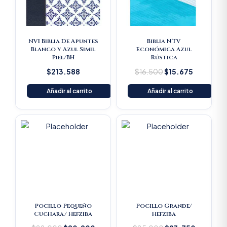
NVI Biblia De Apuntes
Biblia NTV
Blanco y Azul Simil
Económica Azul
Piel/BH
Rústica
$
213.588
$
16.500
$
15.675
Añadir al carrito
Añadir al carrito
Original
Current
Original
Current
price
price
price
price
was:
is:
was:
is:
$22.000.
$20.900.
$25.000.
$23.750
Pocillo Pequeño
Pocillo Grande/
Cuchara/ Hefziba
Hefziba