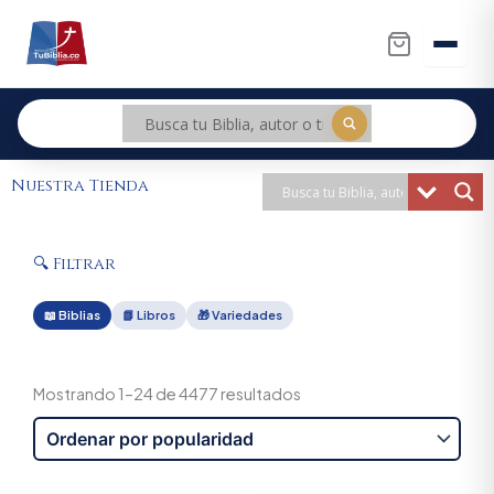
Ir
al
contenido
Nuestra Tienda
🔍 Filtrar
📖 Biblias
📗 Libros
🎁 Variedades
Sorted
by
Mostrando 1–24 de 4477 resultados
popularity