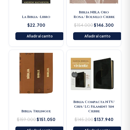
Biblia NBLA Oro
La Biblia -Libro
Rosa/ Bolsillo Cierre
$
22.700
$
154.000
$
146.300
Añadir al carrito
Añadir al carrito
Original
Current
Original
Current
price
price
price
price
was:
is:
was:
is:
$159.000.
$151.050.
$145.200.
$137.94
Biblia Compacta NTV/
Gris/ LG Filament Sin
Biblia Trilingue
Cierre
$
159.000
$
151.050
$
145.200
$
137.940