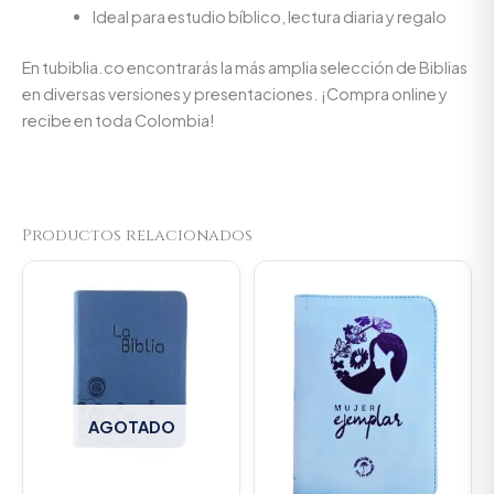
Ideal para estudio bíblico, lectura diaria y regalo
En tubiblia.co encontrarás la más amplia selección de Biblias
en diversas versiones y presentaciones. ¡Compra online y
recibe en toda Colombia!
Productos relacionados
Original
Current
price
price
was:
is:
$106.000.
$100.7
AGOTADO