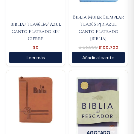
Biblia Mujer Ejemplar
Biblia/ TLA46LM/ Azul
TLA066 PJR Azul
Canto Plateado Sin
Canto Plateado
Cierre
[Biblia]
$
0
$
106.000
$
100.700
Leer más
Añadir al carrito
AGOTADO