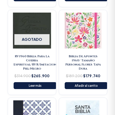
Original
Current
Original
Current
price
price
price
price
was:
is:
was:
is:
$314.900.
$265.900.
$189.200.
$179.74
AGOTADO
RV1960 Biblia Para La
Biblia De Apuntes
Guerra
1960/ Tamaño
Espiritual/RVR/Imitacion
Personal Flores Tapa
Piel/Negro
Dura
$
314.900
$
265.900
$
189.200
$
179.740
Leer más
Añadir al carrito
Original
Current
price
price
was:
is:
$16.500.
$15.675.