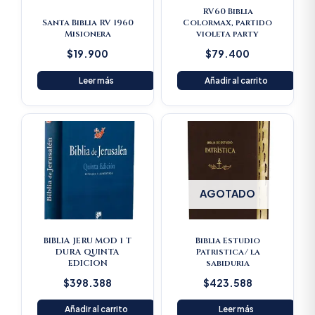
RV60 Biblia
Santa Biblia RV 1960
Colormax, partido
Misionera
violeta party
$
19.900
$
79.400
Leer más
Añadir al carrito
AGOTADO
BIBLIA JERU MOD 1 T
Biblia Estudio
DURA QUINTA
Patristica/ la
EDICION
sabiduria
$
398.388
$
423.588
Añadir al carrito
Leer más