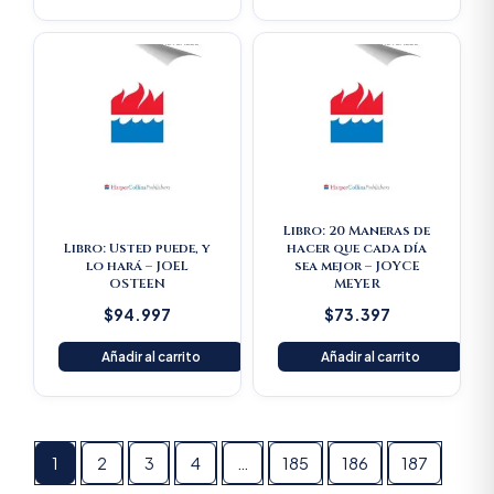
Libro: 20 Maneras de
Libro: Usted puede, y
hacer que cada día
lo hará – JOEL
sea mejor – JOYCE
OSTEEN
MEYER
$
94.997
$
73.397
Añadir al carrito
Añadir al carrito
1
2
3
4
…
185
186
187