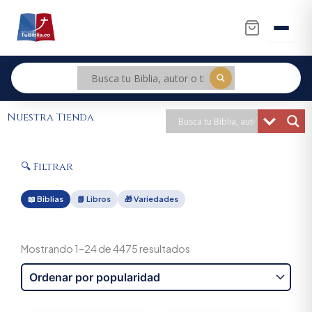
Ir
al
contenido
Nuestra Tienda
🔍 Filtrar
📖 Biblias
📗 Libros
🎁 Variedades
Sorted
by
Mostrando 1–24 de 4475 resultados
popularity