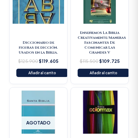
Enseñemos La Biblia
Creativamente/Maneras
Diccionario de
Fascinantes De
figuras de dicción.
Comunicar Las
Usados en la Biblia.
Grandes V
$
125.900
$
119.605
$
115.500
$
109.725
Añadir al carrito
Añadir al carrito
AGOTADO