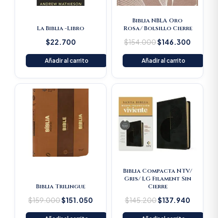
Biblia NBLA Oro
La Biblia -Libro
Rosa/ Bolsillo Cierre
$
22.700
$
154.000
$
146.300
Añadir al carrito
Añadir al carrito
Original
Current
Original
Current
price
price
price
price
was:
is:
was:
is:
$159.000.
$151.050.
$145.200.
$137.94
Biblia Compacta NTV/
Gris/ LG Filament Sin
Biblia Trilingue
Cierre
$
159.000
$
151.050
$
145.200
$
137.940