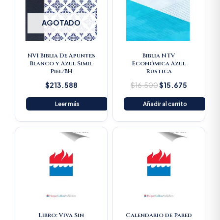
AGOTADO
NVI Biblia De Apuntes
Biblia NTV
Blanco y Azul Simil
Económica Azul
Piel/BH
Rústica
$
213.588
$
16.500
$
15.675
Leer más
Añadir al carrito
Libro: Viva Sin
Calendario de Pared