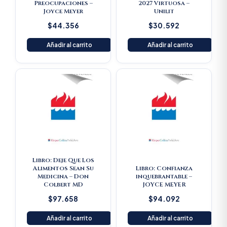
Preocupaciones –
2027 Virtuosa –
Joyce Meyer
Unilit
$
44.356
$
30.592
Añadir al carrito
Añadir al carrito
Libro: Deje Que Los
Alimentos Sean Su
Libro: Confianza
Medicina – Don
inquebrantable –
Colbert MD
JOYCE MEYER
$
97.658
$
94.092
Añadir al carrito
Añadir al carrito