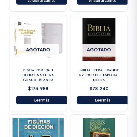
Añadir al carrito
Añadir al carrito
AGOTADO
AGOTADO
Biblia RVR 1960
Biblia Letra Grande
Ultrafina Letra
RV 1909 Piel especial
Grande Blanca
negra
$
173.988
$
78.240
Leer más
Leer más
Original
Current
Original
Current
price
price
price
price
was:
is:
was:
is:
$125.900.
$119.605.
$115.500.
$109.72