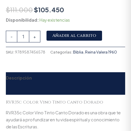
$
111.000
$
105.450
Disponibilidad:
Hay existencias
Alternative:
Añadir al carrito
-
+
SKU:
9789587456578
Categorías:
Biblia
,
Reina Valera 1960
Descripción
Valoraciones (0)
RVR35c Color Vino Tinto Canto Dorado
RVR35c Color Vino Tinto Canto Dorado es una obra que te
ayudará a profundizar en tu vida espiritual y conocimiento
de las Escrituras.