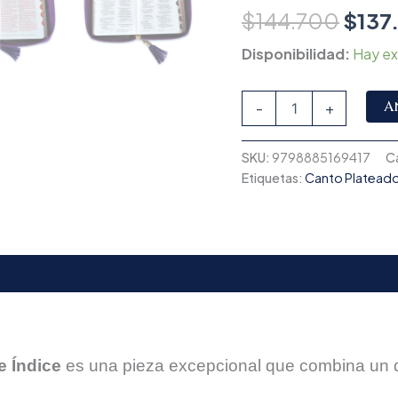
$
144.700
$
137
Disponibilidad:
Hay ex
A
-
+
SKU:
9798885169417
C
Etiquetas:
Canto Platead
e Índice
es una pieza excepcional que combina un d