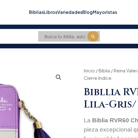
Biblias
Libros
Variedades
Blog
Mayoristas
Bibllia
Inicio
/
Biblia
/
Reina Valer
Origi
RVR6015CZTI/
Cierre Indice
Chequera
price
Lila-
Bibllia R
Gris/
was:
Cierre
Lila-Gris/
Indice
$144
cantidad
La
Biblia RVR60 Che
pieza excepcional 