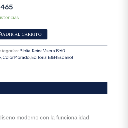
.465
istencias
Alternative:
ñadir al carrito
ategorías:
Biblia
,
Reina Valera 1960
o
,
Color Morado
,
Editorial B&H Español
iseño moderno con la funcionalidad