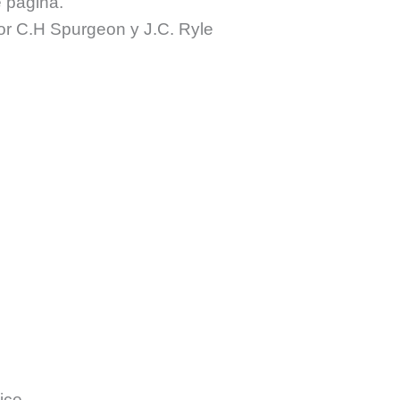
 página.
or C.H Spurgeon y J.C. Ryle
ice