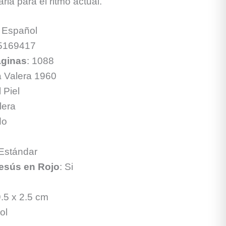
ria para el ritmo actual.
 Español
5169417
ginas
: 1088
a Valera 1960
l Piel
lera
do
 Estándar
esús en Rojo
: Si
9.5 x 2.5 cm
ol