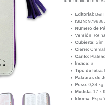
funcionalidad necesa
Editorial
: B&H
ISBN
: 979888
Número de Pá
Versión
: Rein
Cubierta
: Sími
Cierre
: Cremal
Canto
: Platea
Índice
: Si
Tipo de letra
:
Palabras de J
Peso
: 0,34 kg
Medida
: 17 x 
Idioma
: Españ