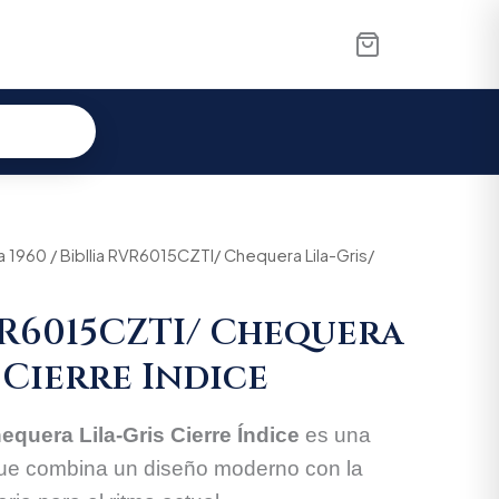
a 1960
nal
/ Bibllia RVR6015CZTI/ Chequera Lila-Gris/
Current
price
VR6015CZTI/ Chequera
is:
 Cierre Indice
.700.
$137.465.
quera Lila-Gris Cierre Índice
es una
que combina un diseño moderno con la