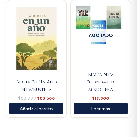
Original
Current
price
price
was:
is:
$88.000.
$83.600.
AGOTADO
Biblia NTV
Biblia En Un Año
Económica
NTV/Rustica
Misionera
$
88.000
$
83.600
$
19.800
Añadir al carrito
Leer más