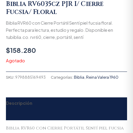
Biblia RV6035cz PJR I/ Cierre
Fucsia/ Floral
Biblia RVR60 con Cierre Portátil Sentí piel fucsia floral.
Perfecta para lectura, estudio y regalo. Disponible en
tubiblia.co. rvr60, cierre, portátil, sentí
$
158.280
Agotado
SKU:
9798885169493
Categorías:
Biblia
,
Reina Valera 1960
Descripción
Valoraciones (0)
Biblia RVR60 con Cierre Portátil Sentí piel fucsia