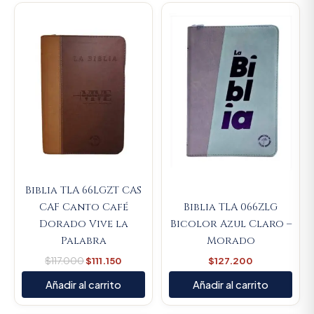
Original
Current
price
price
was:
is:
$117.000.
$111.150.
Biblia TLA 66LGZT CAS
CAF Canto Café
Biblia TLA 066ZLG
Dorado Vive la
Bicolor Azul Claro –
Palabra
Morado
$
117.000
$
111.150
$
127.200
Añadir al carrito
Añadir al carrito