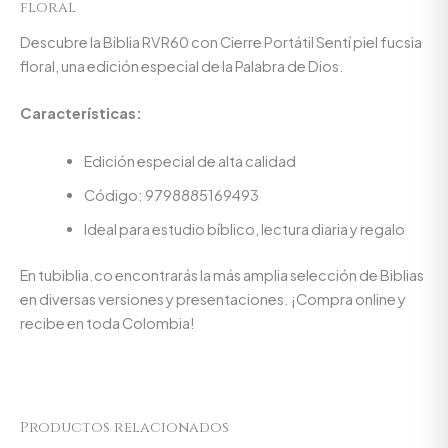
floral
Descubre la Biblia RVR60 con Cierre Portátil Sentí piel fucsia
floral, una edición especial de la Palabra de Dios.
Características:
Edición especial de alta calidad
Código: 9798885169493
Ideal para estudio bíblico, lectura diaria y regalo
En tubiblia.co encontrarás la más amplia selección de Biblias
en diversas versiones y presentaciones. ¡Compra online y
recibe en toda Colombia!
Productos relacionados